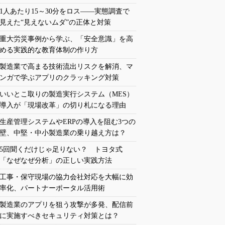
1人あたり15～30分をロス――実態調査で
見えた“見えないムダ”の正体と対策
重大労災事例から学ぶ、「安全意識」を高
める実践的な教育体制の作り方
製造業で高まる技術流出リスクを解消、マ
ンガで学ぶアプリのクラッキング対策
いいとこ取りの製造実行システム（MES）
導入が「現場改革」の切り札になる理由
生産管理システムやERPの導入を阻む3つの
壁、中堅・中小製造業の乗り越え方は？
5回聞くだけじゃ足りない？ トヨタ式
「なぜなぜ分析」の正しい実践方法
工事・保守現場の協力会社対応を大幅に効
率化、パートナーポータル活用術
製造業のアプリを狙う攻撃が多発、配信前
に実施すべきセキュリティ対策とは？