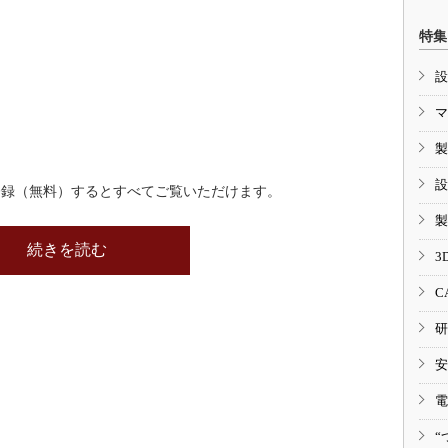
特集
設
マ
製
設
登録（無料）するとすべてご覧いただけます。
製
続きを読む
3
C
研
安
電
“