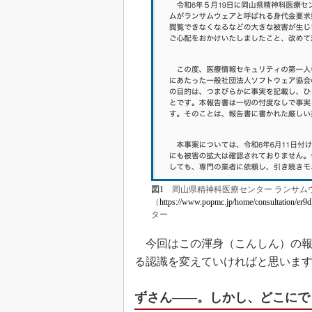
図1
岡山県精神科医療センター ランサム
（
https://www.popmc.jp/home/consultation/er9
ター
今回はこの渾身（こんしん）の報
る認識を変えていければと思いま
ずさん――。しかし、どこにで