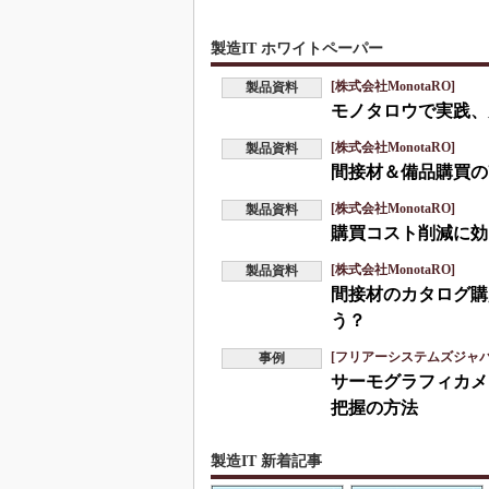
製造IT ホワイトペーパー
[株式会社MonotaRO]
製品資料
モノタロウで実践、
[株式会社MonotaRO]
製品資料
間接材＆備品購買の
[株式会社MonotaRO]
製品資料
購買コスト削減に効
[株式会社MonotaRO]
製品資料
間接材のカタログ購
う？
[フリアーシステムズジャ
事例
サーモグラフィカメ
把握の方法
製造IT 新着記事