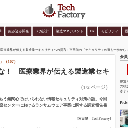
学
組み込み開発
メカ設計
製造マネジメント
FA
モビリティ
並び順：
コンテン
医療業界が伝える製造業セキュリティへの提言：宮田健の「セキュリティの道も一歩から」（1
会員
（107）
な！ 医療業界が伝える製造業セキ
豊富
の検
（1/2 ページ）
きま
もう無関心ではいられない情報セキュリティ対策の話。今回
Pick
療センターにおけるランサムウェア事案に関する調査報告書
[
宮田健
，
TechFactory
]