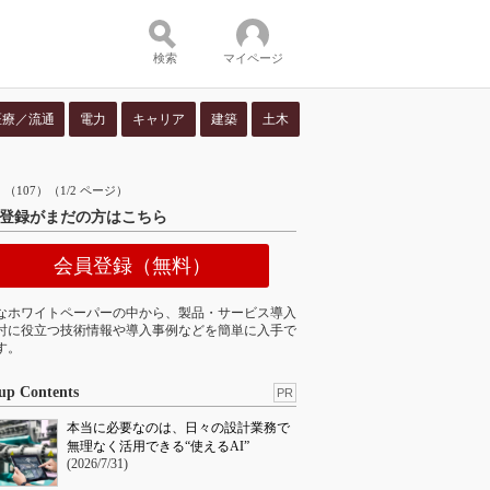
検索
マイページ
医療／流通
電力
キャリア
建築
土木
ツ：
07）（1/2 ページ）
登録がまだの方はこちら
会員登録（無料）
なホワイトペーパーの中から、製品・サービス導入
討に役立つ技術情報や導入事例などを簡単に入手で
す。
up Contents
PR
本当に必要なのは、日々の設計業務で
無理なく活用できる“使えるAI”
(2026/7/31)