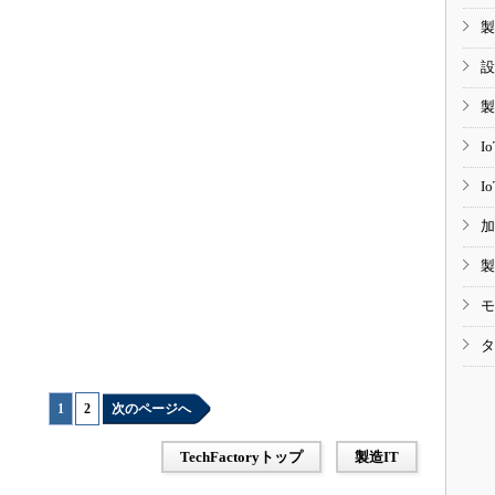
製
設
製
I
I
加
製
モ
タ
1
|
2
次のページへ
TechFactoryトップ
製造IT