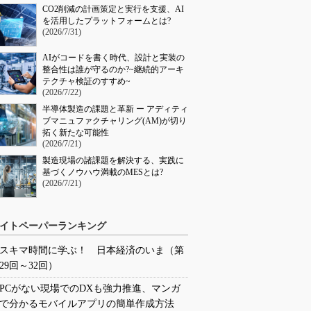
CO2削減の計画策定と実行を支援、AI
を活用したプラットフォームとは?
(2026/7/31)
AIがコードを書く時代、設計と実装の
整合性は誰が守るのか?~継続的アーキ
テクチャ検証のすすめ~
(2026/7/22)
半導体製造の課題と革新 ー アディティ
ブマニュファクチャリング(AM)が切り
拓く新たな可能性
(2026/7/21)
製造現場の諸課題を解決する、実践に
基づくノウハウ満載のMESとは?
(2026/7/21)
イトペーパーランキング
スキマ時間に学ぶ！ 日本経済のいま（第
29回～32回）
PCがない現場でのDXも強力推進、マンガ
で分かるモバイルアプリの簡単作成方法