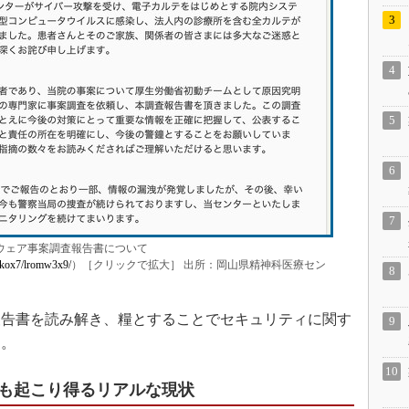
ウェア事案調査報告書について
dkox7/lromw3x9/
）［クリックで拡大］ 出所：岡山県精神科医療セン
告書を読み解き、糧とすることでセキュリティに関す
す。
も起こり得るリアルな現状