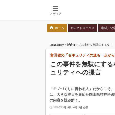
メディア
ホーム
エレクトロニクス
素材／化
検索語を入力してください
TechFactory
>
製造IT
>
この事件を無駄にするな！ 
宮田健の「セキュリティの道も一歩から」
この事件を無駄にする
ュリティへの提言
「モノづくりに携わる人」だからこそ、
は、大きな注目を集めた岡山県精神科医
の内容を読み解く。
2025年03月14日 10時15分 公開