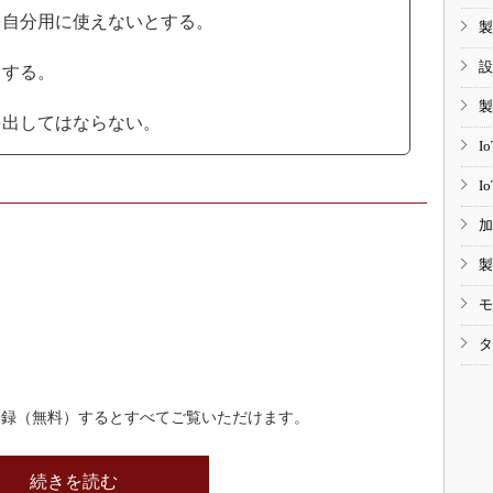
を自分用に使えないとする。
製
設
とする。
製
を出してはならない。
I
I
加
製
モ
タ
登録（無料）するとすべてご覧いただけます。
続きを読む