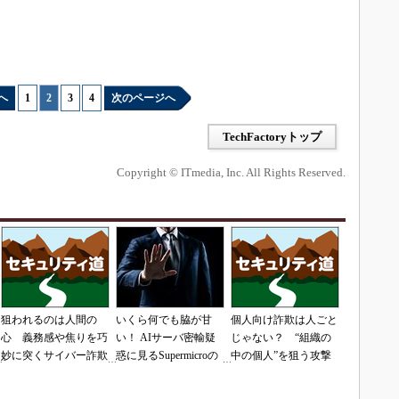
へ
1
|
2
|
3
|
4
次のページへ
TechFactoryトップ
Copyright © ITmedia, Inc. All Rights Reserved.
狙われるのは人間の
いくら何でも脇が甘
個人向け詐欺は人ごと
心 義務感や焦りを巧
い！ AIサーバ密輸疑
じゃない？ “組織の
妙に突くサイバー詐欺
惑に見るSupermicroの
中の個人”を狙う攻撃
の手口
「やらかし体質」