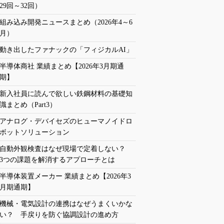
29回～32回）
組み込み開発ニュースまとめ（2026年4～6
月）
動き出したファナックの「フィジカルAI」
半導体商社 業績まとめ【2026年3月期通
期】
新入社員に読んで欲しい鉄鋼材料の基礎知
識まとめ（Part3）
アナログ・デバイセズのヒューマノイドロ
ボットソリューション
自動外観検査はなぜ現場で定着しない？
3つの課題を解消するアプローチとは
半導体装置メーカー 業績まとめ【2026年3
月期通期】
機械・電気設計の連携はなぜうまくいかな
い？ 手戻りを防ぐ協調設計の進め方