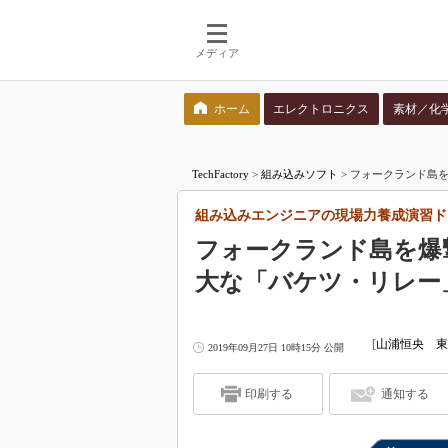
メディア
ホーム
エレクトロニクス
素材／化
検索語を入力してください
TechFactory
>
組み込みソフト
>
フォークランド島を
組み込みエンジニアの現場力養成演習ド
フォークランド島を爆
大な「バケツ・リレー
[
山浦恒央 東
2019年09月27日 10時15分 公開
印刷する
通知する