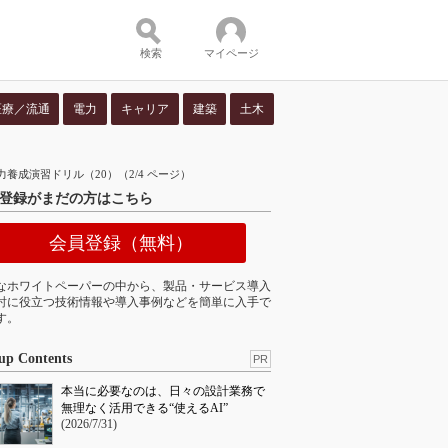
検索
マイページ
医療／流通
電力
キャリア
建築
土木
ツ：
成演習ドリル（20）（2/4 ページ）
登録がまだの方はこちら
会員登録（無料）
なホワイトペーパーの中から、製品・サービス導入
討に役立つ技術情報や導入事例などを簡単に入手で
す。
up Contents
PR
本当に必要なのは、日々の設計業務で
無理なく活用できる“使えるAI”
(2026/7/31)