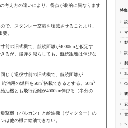
の考え方の違いにより、得点が劇的に異なります
特集
設
なので、スタンレー空港を壊滅させることより、
マ
重要。
製
寸前の旧式機で、航続距離が4000kmと仮定す
設
載できるが、爆弾を減らしても、航続距離は伸びな
製
3
、同じく退役寸前の旧式機で、航続距離が
3
3
。給油用の燃料を50m
搭載できるとする。50m
C
給油機とも飛行距離が4000km伸びる（半分の
研
安
、爆撃機（バルカン）と給油機（ヴィクター）の
電
カンは他の機に給油できない。
“