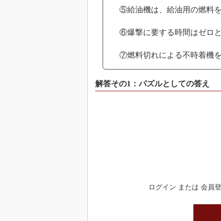
⑤給油機は、給油用の燃料
⑥爆撃に要する時間はゼロ
⑦燃料切れによる不時着機
解答その1：パズルとしての答え
ログイン または 会員