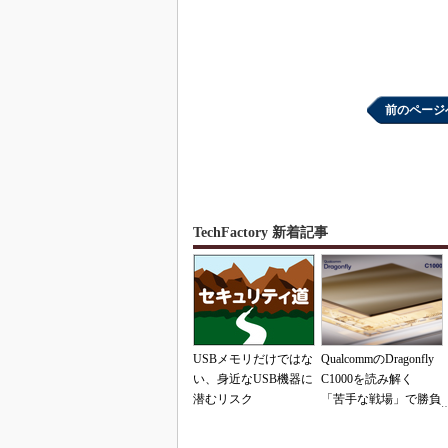
前のページ
TechFactory 新着記事
USBメモリだけではな
QualcommのDragonfly
い、身近なUSB機器に
C1000を読み解く
潜むリスク
「苦手な戦場」で勝負
できるのか