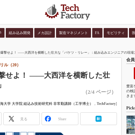
学
組み込み開発
メカ設計
製造マネジメント
FA
モビリティ
並び順：
コンテン
爆撃せよ！ ――大西洋を横断した壮大な「バケツ・リレー」：組み込みエンジニアの現場力養
会員
リル（20）
撃せよ！ ――大西洋を横断した壮
」
豊富
の検
（2/4 ページ）
きま
海大学 大学院 組込み技術研究科 非常勤講師（工学博士）
，
TechFactory
]
Pick
見る
Share