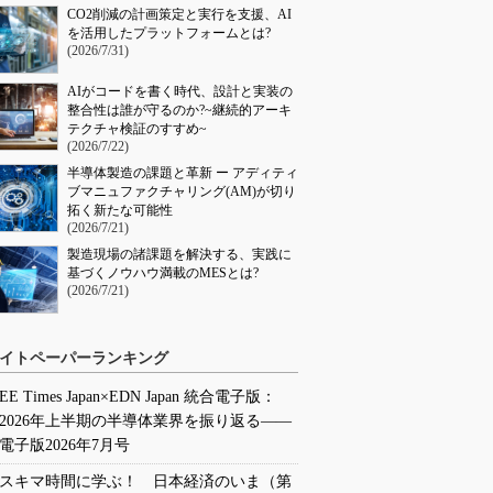
CO2削減の計画策定と実行を支援、AI
を活用したプラットフォームとは?
(2026/7/31)
AIがコードを書く時代、設計と実装の
整合性は誰が守るのか?~継続的アーキ
テクチャ検証のすすめ~
(2026/7/22)
半導体製造の課題と革新 ー アディティ
ブマニュファクチャリング(AM)が切り
拓く新たな可能性
(2026/7/21)
製造現場の諸課題を解決する、実践に
基づくノウハウ満載のMESとは?
(2026/7/21)
イトペーパーランキング
EE Times Japan×EDN Japan 統合電子版：
2026年上半期の半導体業界を振り返る――
電子版2026年7月号
スキマ時間に学ぶ！ 日本経済のいま（第