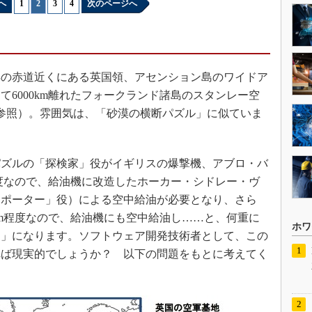
へ
1
|
2
|
3
|
4
次のページへ
の赤道近くにある英国領、アセンション島のワイドア
6000km離れたフォークランド諸島のスタンレー空
参照）。雰囲気は、「砂漠の横断パズル」に似ていま
ズルの「探検家」役がイギリスの爆撃機、アブロ・バ
程度なので、給油機に改造したホーカー・シドレー・ヴ
「ポーター」役）による空中給油が必要となり、さら
km程度なので、給油機にも空中給油し……と、何重に
ホワ
ム」になります。ソフトウェア開発技術者として、この
れば現実的でしょうか？ 以下の問題をもとに考えてく