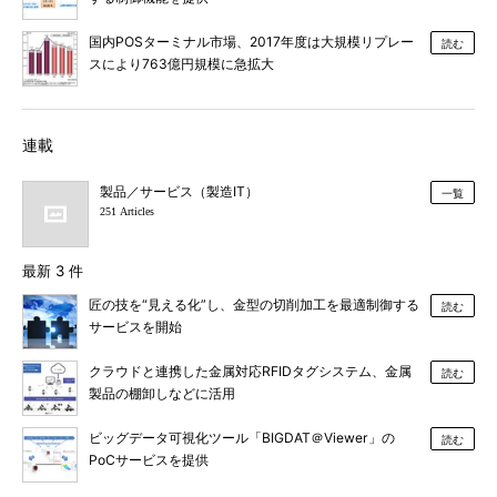
国内POSターミナル市場、2017年度は大規模リプレー
読む
スにより763億円規模に急拡大
連載
製品／サービス（製造IT）
一覧
251 Articles
最新 3 件
匠の技を“見える化”し、金型の切削加工を最適制御する
読む
サービスを開始
クラウドと連携した金属対応RFIDタグシステム、金属
読む
製品の棚卸しなどに活用
ビッグデータ可視化ツール「BIGDAT＠Viewer」の
読む
PoCサービスを提供