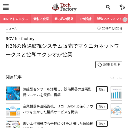
エレクトロニクス
素材／化学
組み込み開発
メカ設計
製造マネジメント
ニュース
2018年5月25日
RCV for factory
N3Nの遠隔監視システム販売でマクニカネットワ
ークスと協和エクシオが協業
記事を見る
関連記事
5 Articles
無線型センサーを活用し、設備機器の遠隔監
読む
視システムを安価に構築
産業機器を遠隔監視、リコーがIoTと保守ノウ
読む
ハウを生かした構築サービスを提供
古い工作機械でも手軽にIoTを活用した遠隔稼
読む