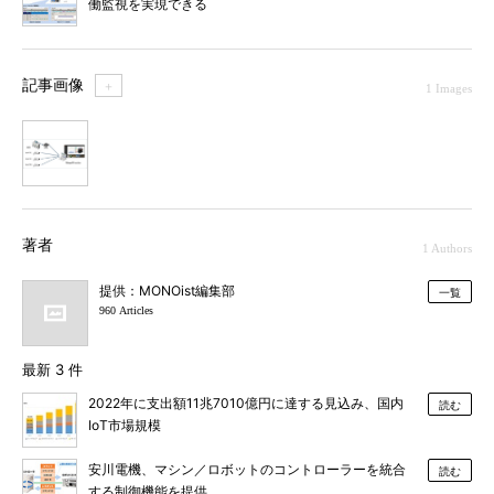
働監視を実現できる
記事画像
＋
1 Images
1
著者
1 Authors
提供：MONOist編集部
一覧
960 Articles
最新 3 件
2022年に支出額11兆7010億円に達する見込み、国内
読む
IoT市場規模
安川電機、マシン／ロボットのコントローラーを統合
読む
する制御機能を提供