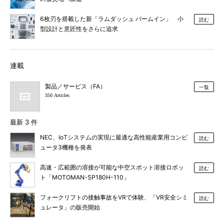
6枚刃を搭載した新「ラムダッシュ パームイン」 小
読む
型設計と意匠性をさらに追求
連載
製品／サービス（FA）
一覧
350 Articles
最新 3 件
NEC、IoTシステムの実現に最適な高性能産業用コンピ
読む
ュータ3機種を発表
高速・広範囲の溶接が可能な中空スポット溶接ロボッ
読む
ト「MOTOMAN-SP180H-110」
フォークリフトの接触事故をVRで体験、「VR安全シミ
読む
ュレータ」の販売開始