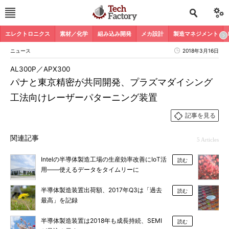
エレクトロニクス
素材／化学
組み込み開発
メカ設計
製造マネジメント
ニュース
2018年3月16日
AL300P／APX300
パナと東京精密が共同開発、プラズマダイシング
工法向けレーザーパターニング装置
記事を見る
関連記事
5 Articles
Intelの半導体製造工場の生産効率改善にIoT活
読む
用――使えるデータをタイムリーに
半導体製造装置出荷額、2017年Q3は「過去
読む
最高」を記録
半導体製造装置は2018年も成長持続、SEMI
読む