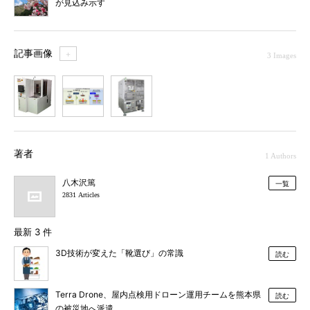
が見込み示す
記事画像
＋
3 Images
1
2
3
著者
1 Authors
八木沢篤
一覧
2831 Articles
最新 3 件
3D技術が変えた「靴選び」の常識
読む
Terra Drone、屋内点検用ドローン運用チームを熊本県
読む
の被災地へ派遣