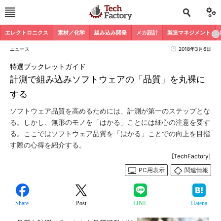
エレクトロニクス
素材／化学
組み込み開発
メカ設計
製造マネジメント
ニュース
2018年3月6日
特選ブックレットガイド
計測で組み込みソフトウェアの「品質」を丸裸に
する
ソフトウェア品質を高めるためには、計測が第一のステップとな
る。しかし、無形のモノを「はかる」ことには細心の注意を要す
る。ここではソフトウェア品質を「はかる」ことでの向上を目指
す際の心得を紹介する。
[TechFactory]
PC用表示
関連情報
Share
Post
LINE
Hatena