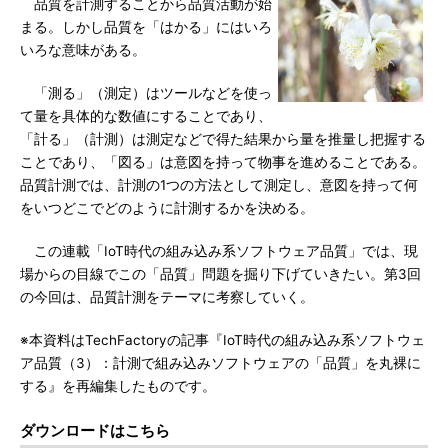
品質を計測することから品質活動が始
まる。しかし品質を「はかる」にはいろ
いろな意味がある。
「測る」（測定）はツールなどを使っ
て量を具体的な数値にすることであり、
「計る」（計測）は測定などで得た結果から量を推量し把握する
ことであり、「図る」は意図を持って物事を進めることである。
品質計測では、計測の1つの方法として測定し、意図を持って何
をいつどこでどのように計測するかを決める。
この連載「IoT時代の組み込み系ソフトウェア品質」では、現
場からの目線でこの「品質」問題を掘り下げていきたい。第3回
の今回は、品質計測をテーマに考察していく。
※本資料はTechFactoryの記事『IoT時代の組み込み系ソフトウェ
ア品質（3）：計測で組み込みソフトウェアの「品質」を丸裸に
する』を再編集したものです。
ダウンロードはこちら