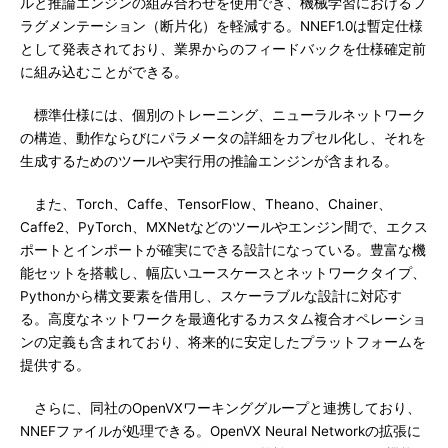
ルと推論エンジンの組み合わせを使用でき、機械学習におけるフ
ラグメンテーション（断片化）を軽減する。NNEF1.0は暫定仕様
として発表されており、業界からのフィードバックを仕様確定前
に組み込むことができる。
標準仕様には、個別のトレーニング、ニューラルネットワーク
の構造、動作ならびにパラメータの詳細をカプセル化し、それを
生成するためのツールや実行用の推論エンジンが含まれる。
また、Torch、Caffe、TensorFlow、Theano、Chainer、
Caffe2、PyTorch、MXNetなどのツールやエンジン間で、エクス
ポートとインポートが確実にできる設計になっている。豊富な機
能セットを搭載し、幅広いユースケースとネットワークタイプ、
Pythonから構文要素を借用し、スケーラブルな設計に対応す
る。高度なネットワークを最適化するカスタム複合オペレーショ
ンの定義も含まれており、将来的に安定したプラットフォームを
提供する。
さらに、同社のOpenVXワーキンググループと連携しており、
NNEFファイルが処理できる。OpenVX Neural Networkの拡張に