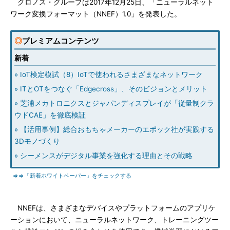
クロノス・グループは2017年12月25日、「ニューラルネット
ワーク変換フォーマット（NNEF）1.0」を発表した。
◎
プレミアムコンテンツ
新着
» IoT検定模試（8）IoTで使われるさまざまなネットワーク
» ITとOTをつなぐ「Edgecross」、そのビジョンとメリット
» 芝浦メカトロニクスとジャパンディスプレイが「従量制クラ
ウドCAE」を徹底検証
» 【活用事例】総合おもちゃメーカーのエポック社が実践する
3Dモノづくり
» シーメンスがデジタル事業を強化する理由とその戦略
⇒⇒「新着ホワイトペーパー」をチェックする
NNEFは、さまざまなデバイスやプラットフォームのアプリケ
ーションにおいて、ニューラルネットワーク、トレーニングツー