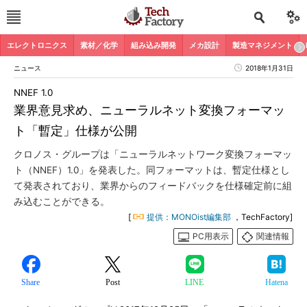
エレクトロニクス
素材／化学
組み込み開発
メカ設計
製造マネジメント
ニュース
2018年1月31日
NNEF 1.0
業界意見求め、ニューラルネット変換フォーマッ
ト「暫定」仕様が公開
クロノス・グループは「ニューラルネットワーク変換フォーマッ
ト（NNEF）1.0」を発表した。同フォーマットは、暫定仕様とし
て発表されており、業界からのフィードバックを仕様確定前に組
み込むことができる。
[
提供：MONOist編集部
，TechFactory]
PC用表示
関連情報
Share
Post
LINE
Hatena