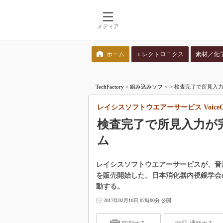
メディア
ホーム
エレクトロニクス
素材／化
検索語を入力してください
TechFactory
>
組み込みソフト
>
検査完了で所見入力が
レイシスソフトウエアーサービス VoiceCa
検査完了で所見入力が
ム
レイシスソフトウエアーサービスが、音声認
を販売開始した。日本消化器内視鏡学会
動する。
2017年02月10日 07時00分 公開