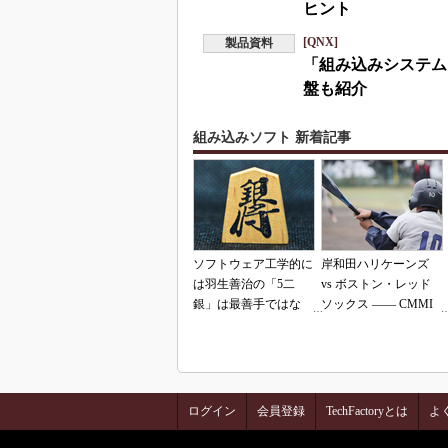
ヒント
[QNX]
製品資料
「組み込みシステム
盤も紹介
組み込みソフト 新着記事
ソフトウェア工学的に
岸和田ハリケーンズ
は羽生善治の「5二
vs ボストン・レッド
銀」は最善手ではな
ソックス ―― CMMI
い!? 東工大入試問題
の落とし穴（その2）
をプログラムで解く
ログイン
会員登録
TechFactoryとは
よ