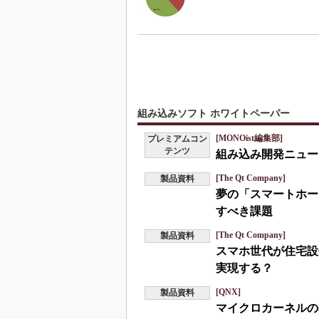
組み込みソフト ホワイトペーパー
[MONOist編集部]
プレミアムコン
テンツ
組み込み開発ニュース
[The Qt Company]
製品資料
夢の「スマートホー
すべき課題
[The Qt Company]
製品資料
スマホ世代が住宅設
実現する？
[QNX]
製品資料
マイクロカーネルの