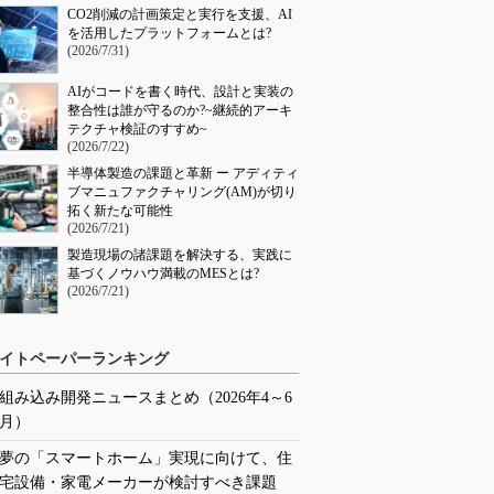
CO2削減の計画策定と実行を支援、AI
を活用したプラットフォームとは?
(2026/7/31)
AIがコードを書く時代、設計と実装の
整合性は誰が守るのか?~継続的アーキ
テクチャ検証のすすめ~
(2026/7/22)
半導体製造の課題と革新 ー アディティ
ブマニュファクチャリング(AM)が切り
拓く新たな可能性
(2026/7/21)
製造現場の諸課題を解決する、実践に
基づくノウハウ満載のMESとは?
(2026/7/21)
イトペーパーランキング
組み込み開発ニュースまとめ（2026年4～6
月）
夢の「スマートホーム」実現に向けて、住
宅設備・家電メーカーが検討すべき課題