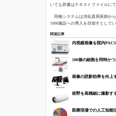
いても辞書はテキストファイルに
同種システムは消化器系医師から
1000施設への導入を目指すとして
関連記事
内視鏡画像を院内PAC
100個の細胞を同時か
画像の読影効率を向上す
術野を高精細に撮影する
医療現場での人工知能