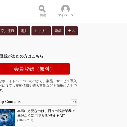
検索
マイページ
医療／流通
電力
キャリア
建築
土木
ツ：
登録がまだの方はこちら
会員登録（無料）
なホワイトペーパーの中から、製品・サービス導入
討に役立つ技術情報や導入事例などを簡単に入手で
す。
up Contents
PR
本当に必要なのは、日々の設計業務で
無理なく活用できる“使えるAI”
(2026/7/31)