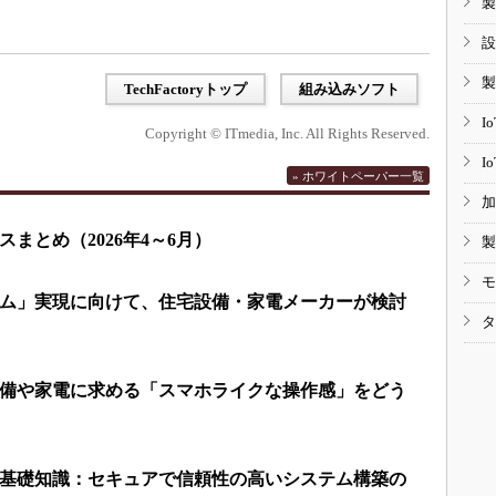
製
設
製
TechFactoryトップ
組み込みソフト
I
Copyright © ITmedia, Inc. All Rights Reserved.
I
» ホワイトペーパー一覧
加
まとめ（2026年4～6月）
製
モ
ム」実現に向けて、住宅設備・家電メーカーが検討
タ
備や家電に求める「スマホライクな操作感」をどう
基礎知識：セキュアで信頼性の高いシステム構築の