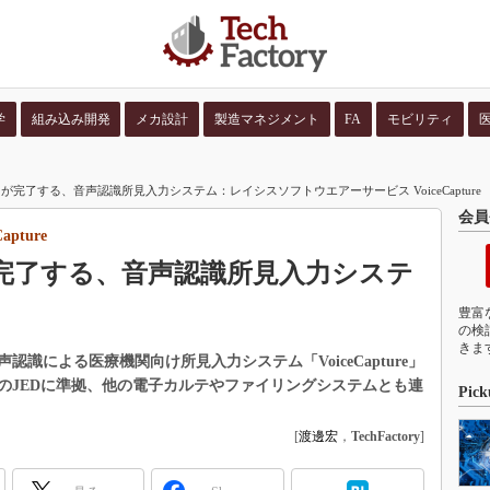
学
組み込み開発
メカ設計
製造マネジメント
FA
モビリティ
並び順：
コンテン
完了する、音声認識所見入力システム：レイシスソフトウエアーサービス VoiceCapture
会員
pture
完了する、音声認識所見入力システ
豊富
の検
きま
識による医療機関向け所見入力システム「VoiceCapture」
のJEDに準拠、他の電子カルテやファイリングシステムとも連
Pick
[
渡邊宏
，
TechFactory
]