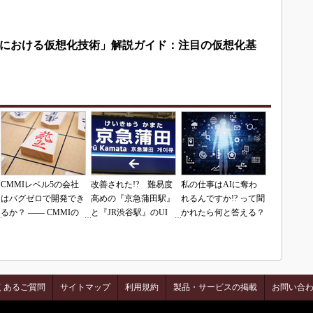
における仮想化技術」解説ガイド：注目の仮想化基
CMMIレベル5の会社
改善された!? 難易度
私の仕事はAIに奪わ
はバグゼロで開発でき
高めの『京急蒲田駅』
れるんですか!? って聞
るか？ ―― CMMIの
と『JR渋谷駅』のUI
かれたら何と答える？
落とし穴（その1）
を再査定
くあるご質問
サイトマップ
利用規約
製品・サービスの掲載
お問い合