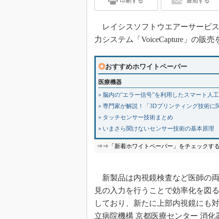
印刷する
通知する
レイシスソフトウエアーサービスは
力システム「VoiceCapture」の
◎
おすすめホワイトペーパー
医療機器
» 脳内の“エラー信号”を利用したスマート人
» 専門家が解説！「3Dプリンティング技術に
» タッチセンサー技術まとめ
» いまさら聞けないセンサー技術の基本原理
⇒⇒「新着ホワイトペーパー」をチェックす
新製品は内視鏡検査など医師の両
見の入力を行うことで効率化を図
しており、新たに上部内視鏡にも
立病院機構 京都医療センター 消