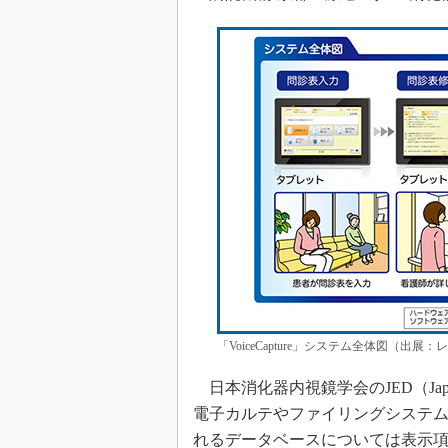
「VoiceCapture」システム全体図（出
日本消化器内視鏡学会のJED（Japan 
電子カルテやファイリングシステ
れるデータベースについては表示