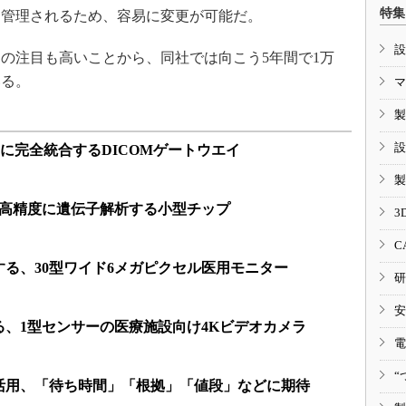
特集
て管理されるため、容易に変更が可能だ。
設
の注目も高いことから、同社では向こう5年間で1万
いる。
マ
製
設
Sに完全統合するDICOMゲートウエイ
製
つ高精度に遺伝子解析する小型チップ
3
C
る、30型ワイド6メガピクセル医用モニター
研
安
、1型センサーの医療施設向け4Kビデオカメラ
電
“
活用、「待ち時間」「根拠」「値段」などに期待