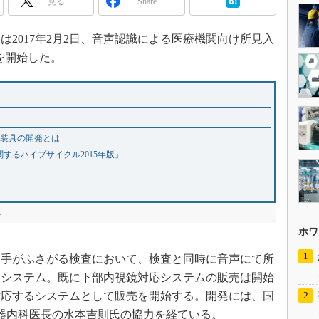
見る
Share
2017年2月2日、音声認識による医療機関向け所見入
販売を開始した。
工装具の開発とは
関するハイプサイクル2015年版」
る
ホワ
手がふさがる検査において、検査と同時に音声にて所
るシステム。既に下部内視鏡対応システムの販売は開始
対応するシステムとして販売を開始する。開発には、国
化器内科医長の水本吉則氏の協力を経ている。