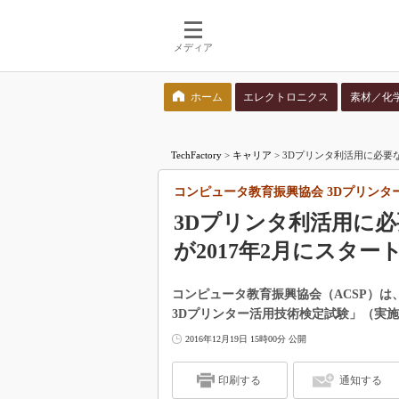
メディア
ホーム
エレクトロニクス
素材／化
検索語を入力してください
TechFactory
>
キャリア
>
3Dプリンタ利活用に必要
コンピュータ教育振興協会 3Dプリンタ
3Dプリンタ利活用に
が2017年2月にスター
コンピュータ教育振興協会（ACSP）は
3Dプリンター活用技術検定試験」（実施：
2016年12月19日 15時00分 公開
印刷する
通知する