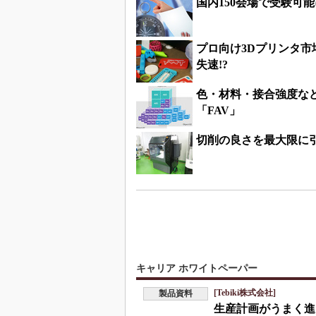
国内150会場で受験可
プロ向け3Dプリンタ
失速!?
色・材料・接合強度な
「FAV」
切削の良さを最大限に引
キャリア ホワイトペーパー
[Tebiki株式会社]
製品資料
生産計画がうまく進