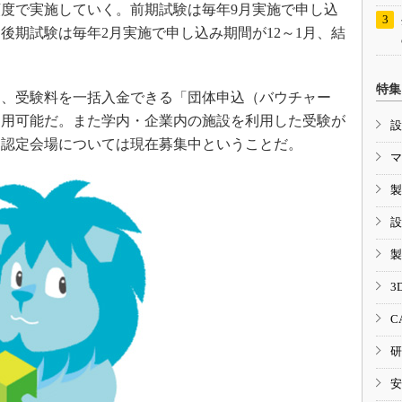
度で実施していく。前期試験は毎年9月実施で申し込
、後期試験は毎年2月実施で申し込み期間が12～1月、結
特集
、受験料を一括入金できる「団体申込（バウチャー
利用可能だ。また学内・企業内の施設を利用した受験が
設
。認定会場については現在募集中ということだ。
マ
製
設
製
3
C
研
安