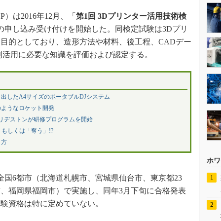
は2016年12月、「
第1回 3Dプリンター活用技術検
日）の申し込み受け付けを開始した。同検定試験は3Dプリ
目的としており、造形方法や材料、後工程、CADデー
利活用に必要な知識を評価および認定する。
出したA4サイズのポータブルDJシステム
のようなロケット開発
ブリヂストンが研修プログラムを開始
もしくは「奪う」!?
き方
ホワ
に全国6都市（北海道札幌市、宮城県仙台市、東京都23
、福岡県福岡市）で実施し、同年3月下旬に合格発表
受験資格は特に定めていない。