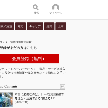
検索
マイページ
医療／流通
電力
キャリア
建築
土木
ツ：
プリンター活用技術検定試験
登録がまだの方はこちら
会員登録（無料）
なホワイトペーパーの中から、製品・サービス導入
討に役立つ技術情報や導入事例などを簡単に入手で
す。
up Contents
PR
本当に必要なのは、日々の設計業務で
無理なく活用できる“使えるAI”
(2026/7/31)