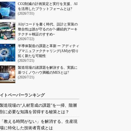
CO2削減の計画策定と実行を支援、AI
を活用したプラットフォームとは?
(2026/7/31)
AIがコードを書く時代、設計と実装の
整合性は誰が守るのか?~継続的アーキ
テクチャ検証のすすめ~
(2026/7/22)
半導体製造の課題と革新 ー アディティ
ブマニュファクチャリング(AM)が切り
拓く新たな可能性
(2026/7/21)
製造現場の諸課題を解決する、実践に
基づくノウハウ満載のMESとは?
(2026/7/21)
イトペーパーランキング
製造現場の“人材育成の課題”を一掃、階層
別に必要な知識を習得する秘策とは？
「教える時間がない」を解消する、生産現
場に特化した技術者育成とは