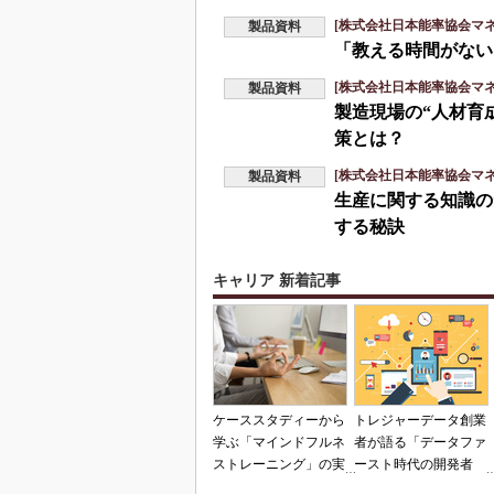
[株式会社日本能率協会マ
製品資料
「教える時間がない
[株式会社日本能率協会マ
製品資料
製造現場の“人材育
策とは？
[株式会社日本能率協会マ
製品資料
生産に関する知識の
する秘訣
キャリア 新着記事
ケーススタディーから
トレジャーデータ創業
学ぶ「マインドフルネ
者が語る「データファ
ストレーニング」の実
ースト時代の開発者
践と活用法
像」とは？