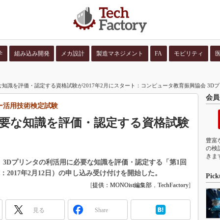
学
組み込み開発
メカ設計
製造マネジメント
FA
モビリティ
並び順：
コンテン
な知識を評価・認定する資格試験が2017年2月にスタート：コンピュータ教育振興協会 3D
会員
ー活用技術検定試験
必要な知識を評価・認定する資格試験
ト
豊富
の検
きま
、3Dプリンタの利活用に必要な知識を評価・認定する「第1回
2017年2月12日）の申し込み受け付けを開始した。
Pick
[
提供：MONOist編集部
，
TechFactory
]
見る
Share