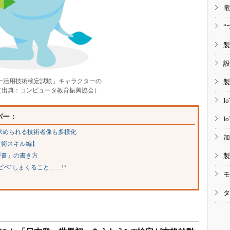
電
“
製
設
ー活用技術検定試験」キャラクターの
製
（出典：コンピュータ教育振興協会）
I
パー：
I
、求められる技術者像も多様化
加
技術スキル編】
歴書」の書き方
製
ペ”しまくること……!?
モ
タ