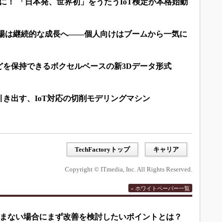
能に！ 「日本発、世界初」をうたうIoT検定が本格始動
市場は継続的な成長へ――個人向けはブームから一気に
どを保持できるボクセルベースの新3Dデータ形式
き出す、IoT対応の切削モデリングマシン
TechFactoryトップ
キャリア
Copyright © ITmedia, Inc. All Rights Reserved.
» ホワイトペーパー一覧
まない場合にまず改善を検討したいポイントとは？