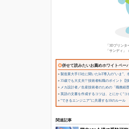
「3Dプリンタ
「サンディ」
◎
併せて読みたいお薦めホワイトペー
»
製造業大手15社に聞いたIoT導入の“いま”
»
35歳でも大丈夫!? 技術者転職のポイント【
»
メカ設計者／生産技術者のための「職務経
»
英語の文書を作成するコツは、とにかく“コピ
»
“できるエンジニア”に共通する10のルール
関連記事