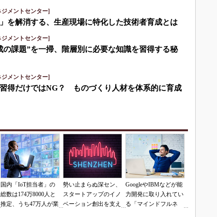
ネジメントセンター]
」を解消する、生産現場に特化した技術者育成とは
ネジメントセンター]
成の課題”を一掃、階層別に必要な知識を習得する秘
ネジメントセンター]
習得だけではNG？ ものづくり人材を体系的に育成
国内「IoT担当者」の
勢い止まらぬ深セン、
GoogleやIBMなどが能
総数は174万8000人と
スタートアップのイノ
力開発に取り入れてい
推定、うち47万人が業
ベーション創出を支え
る「マインドフルネ
務の5割をIoTに
るエコシステム
ス」とは？