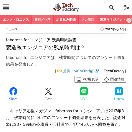
エレクトロニクス
素材／化学
組み込み開発
メカ設計
製造マネジメント
ニュース
2017年4月10日
fabcross for エンジニア 残業時間調査
製造系エンジニアの残業時間は？
fabcross for エンジニアは、残業時間についてのアンケート調査
結果を発表した。
[
提供：MONOist編集部
，TechFactory]
PC用表示
関連情報
Share
Post
LINE
Hatena
キャリア応援マガジン「fabcross for エンジニア」は2017年3
月、残業時間についてのアンケート調査結果を発表した。調査対
象は20～59歳の公務員・会社員で、1万145人から回答を得た。