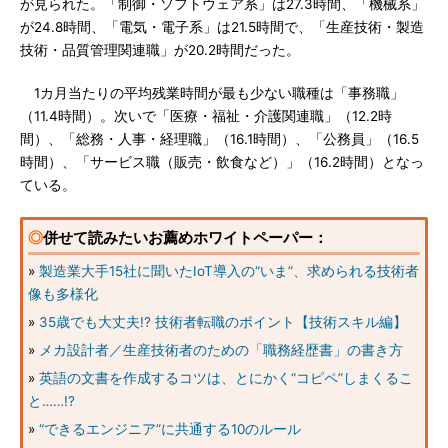
が見られた。「制御・ソフトウェア系」は27.3時間、「機械系」
が24.8時間、「電気・電子系」は21.5時間で、「生産技術・製造
技術・品質管理関連職」が20.2時間だった。
1カ月当たりの平均残業時間が最も少ない職種は「事務職」
（11.4時間）。次いで「医療・福祉・介護関連職」（12.2時
間）、「総務・人事・経理職」（16.1時間）、「公務員」（16.5
時間）、「サービス職（販売・飲食など）」（16.2時間）となっ
ている。
◎
併せて読みたいお薦めホワイトペーパー：
»
製造業大手15社に聞いたIoT導入の“いま”、求められる技術者
像も多様化
»
35歳でも大丈夫!? 技術者転職のポイント【技術スキル編】
»
メカ設計者／生産技術者のための「職務経歴書」の書き方
»
英語の文書を作成するコツは、とにかく“コピペ”しまくるこ
と……!?
»
“できるエンジニア”に共通する10のルール