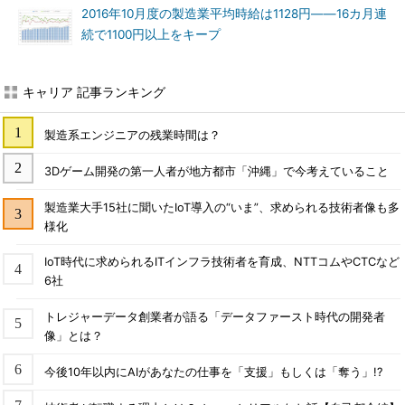
2016年10月度の製造業平均時給は1128円――16カ月連
続で1100円以上をキープ
キャリア 記事ランキング
製造系エンジニアの残業時間は？
3Dゲーム開発の第一人者が地方都市「沖縄」で今考えていること
製造業大手15社に聞いたIoT導入の“いま”、求められる技術者像も多
様化
IoT時代に求められるITインフラ技術者を育成、NTTコムやCTCなど
6社
トレジャーデータ創業者が語る「データファースト時代の開発者
像」とは？
今後10年以内にAIがあなたの仕事を「支援」もしくは「奪う」!?