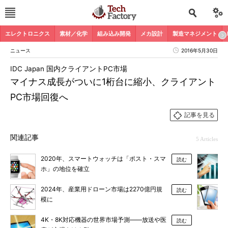
エレクトロニクス
素材／化学
組み込み開発
メカ設計
製造マネジメント
ニュース
2016年5月30日
IDC Japan 国内クライアントPC市場
マイナス成長がついに1桁台に縮小、クライアント
PC市場回復へ
記事を見る
関連記事
5 Articles
2020年、スマートウォッチは「ポスト・スマ
読む
ホ」の地位を確立
2024年、産業用ドローン市場は2270億円規
読む
模に
4K・8K対応機器の世界市場予測――放送や医
読む