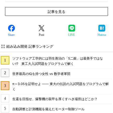
記事を見る
Share
Post
LINE
Hatena
組み込み開発 記事ランキング
ソフトウェア工学的には羽生善治の「5二銀」は最善手ではな
い!? 東工大入試問題をプログラムで解く
世界最高のIQを持つ女性 vs 数学者軍団
π＞3.05を証明せよ ―― 東大の伝説の入試問題をプログラムで解
く
生還を目指せ、爆撃機の装甲を厚くすべき場所はどこか？
自動調整と計測機能を備えたモーター制御ツール