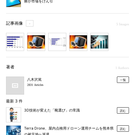
療が市場をけん引
記事画像
＋
5 Images
1
2
3
4
5
著者
1 Authors
八木沢篤
一覧
2831 Articles
最新 3 件
3D技術が変えた「靴選び」の常識
読む
Terra Drone、屋内点検用ドローン運用チームを熊本県
読む
の被災地へ派遣