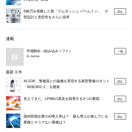
6枚刃を搭載した新「ラムダッシュ パームイン」 小
読む
型設計と意匠性をさらに追求
連載
市場動向（組み込みソフト）
一覧
45 Articles
最新 3 件
ALSOK、警備員との協働を実現する新型警備ロボット
読む
「REBORG-Z」を開発
見えてきた、LPWAの普及を阻害する3つの要因
読む
国内民間企業のAI導入率は？ 最も導入が進んでいる
読む
業種とそうでない業種は？