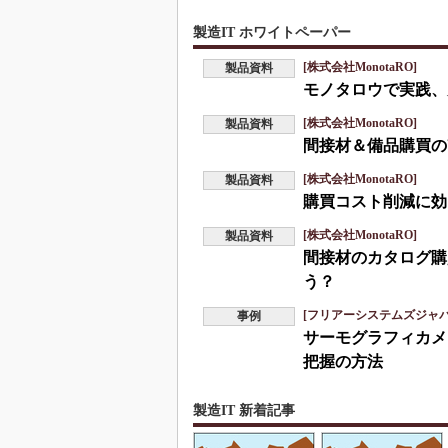
製造IT ホワイトペーパー
[株式会社MonotaRO]
製品資料
モノタロウで実践、
[株式会社MonotaRO]
製品資料
間接材＆備品購買の
[株式会社MonotaRO]
製品資料
購買コスト削減に効
[株式会社MonotaRO]
製品資料
間接材のカタログ購
う？
[フリアーシステムズジャ
事例
サーモグラフィカメ
把握の方法
製造IT 新着記事