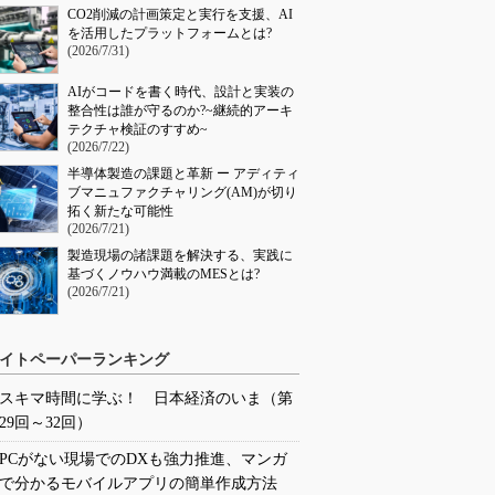
CO2削減の計画策定と実行を支援、AI
を活用したプラットフォームとは?
(2026/7/31)
AIがコードを書く時代、設計と実装の
整合性は誰が守るのか?~継続的アーキ
テクチャ検証のすすめ~
(2026/7/22)
半導体製造の課題と革新 ー アディティ
ブマニュファクチャリング(AM)が切り
拓く新たな可能性
(2026/7/21)
製造現場の諸課題を解決する、実践に
基づくノウハウ満載のMESとは?
(2026/7/21)
イトペーパーランキング
スキマ時間に学ぶ！ 日本経済のいま（第
29回～32回）
PCがない現場でのDXも強力推進、マンガ
で分かるモバイルアプリの簡単作成方法