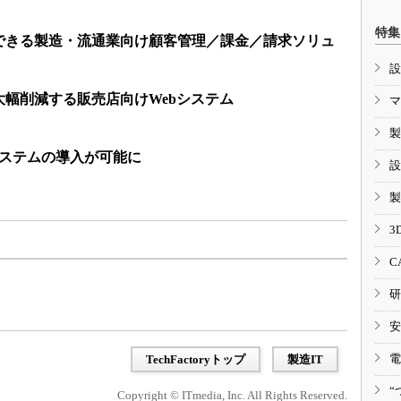
特集
できる製造・流通業向け顧客管理／課金／請求ソリュ
設
幅削減する販売店向けWebシステム
マ
製
システムの導入が可能に
設
製
3
C
研
安
電
TechFactoryトップ
製造IT
“
Copyright © ITmedia, Inc. All Rights Reserved.