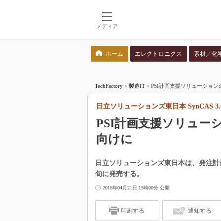
メディア
ホーム
エレクトロニクス
素材／化
検索語を入力してください
TechFactory
>
製造IT
>
PSI計画支援ソリューション
日立ソリューションズ東日本 SynCAS 3.
PSI計画支援ソリュー
向けに
日立ソリューションズ東日本は、発注計画支援
旬に発売する。
2016年04月21日 15時00分 公開
印刷する
通知する