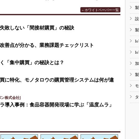
製
» ホワイトペーパー一覧
設
失敗しない「間接材購買」の秘訣
製
I
改善点が分かる、業務課題チェックリスト
I
く「集中購買」の秘訣とは？
加
製
買に特化、モノタロウの購買管理システムは何が違
モ
タ
パン株式会社]
ラ導入事例：食品容器開発現場に学ぶ「温度ムラ」