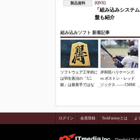
[QNX]
製品資料
「組み込みシステム
盤も紹介
組み込みソフト 新着記事
ソフトウェア工学的に
岸和田ハリケーンズ
は羽生善治の「5二
vs ボストン・レッド
銀」は最善手ではな
ソックス ―― CMMI
い!? 東工大入試問題
の落とし穴（その2）
をプログラムで解く
ログイン
会員登録
TechFactoryとは
よ
ITmedia