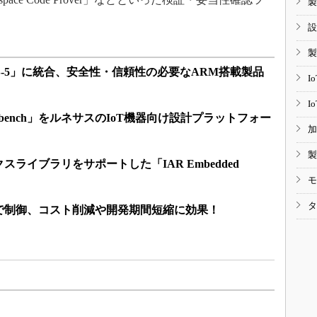
製
設
製
DS-5」に統合、安全性・信頼性の必要なARM搭載製品
I
I
Workbench」をルネサスのIoT機器向け設計プラットフォー
加
製
ライブラリをサポートした「IAR Embedded
」
モ
タ
で制御、コスト削減や開発期間短縮に効果！