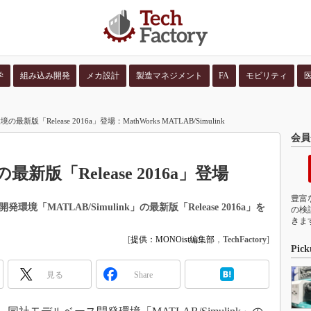
学
組み込み開発
メカ設計
製造マネジメント
FA
モビリティ
並び順：
コンテン
版「Release 2016a」登場：MathWorks MATLAB/Simulink
会員
版「Release 2016a」登場
豊富
発環境「MATLAB/Simulink」の最新版「Release 2016a」を
の検
きま
[
提供：MONOist編集部
，
TechFactory
]
Pick
見る
Share