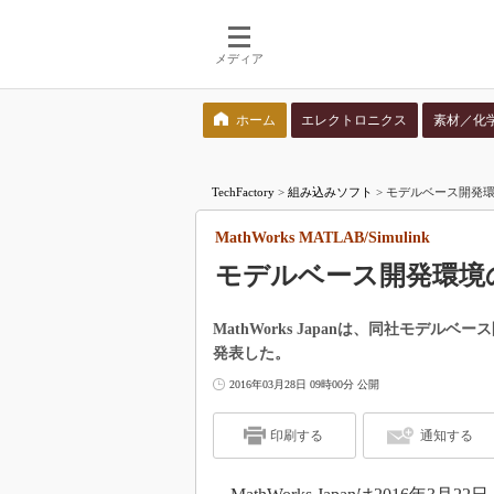
メディア
ホーム
エレクトロニクス
素材／化
検索語を入力してください
TechFactory
>
組み込みソフト
>
モデルベース開発環境の最新
MathWorks MATLAB/Simulink
モデルベース開発環境の最新
MathWorks Japanは、同社モデルベース開
発表した。
2016年03月28日 09時00分 公開
印刷する
通知する