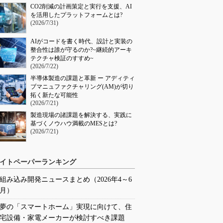
CO2削減の計画策定と実行を支援、AI
を活用したプラットフォームとは?
(2026/7/31)
AIがコードを書く時代、設計と実装の
整合性は誰が守るのか?~継続的アーキ
テクチャ検証のすすめ~
(2026/7/22)
半導体製造の課題と革新 ー アディティ
ブマニュファクチャリング(AM)が切り
拓く新たな可能性
(2026/7/21)
製造現場の諸課題を解決する、実践に
基づくノウハウ満載のMESとは?
(2026/7/21)
イトペーパーランキング
組み込み開発ニュースまとめ（2026年4～6
月）
夢の「スマートホーム」実現に向けて、住
宅設備・家電メーカーが検討すべき課題