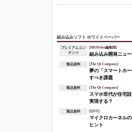
組み込みソフト ホワイトペーパー
[MONOist編集部]
プレミアムコン
テンツ
組み込み開発ニュース
[The Qt Company]
製品資料
夢の「スマートホー
すべき課題
[The Qt Company]
製品資料
スマホ世代が住宅設
実現する？
[QNX]
製品資料
マイクロカーネルの
ヒント