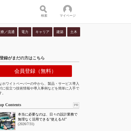
検索
マイページ
医療／流通
電力
キャリア
建築
土木
ツ：
登録がまだの方はこちら
会員登録（無料）
なホワイトペーパーの中から、製品・サービス導入
討に役立つ技術情報や導入事例などを簡単に入手で
す。
up Contents
PR
本当に必要なのは、日々の設計業務で
無理なく活用できる“使えるAI”
(2026/7/31)