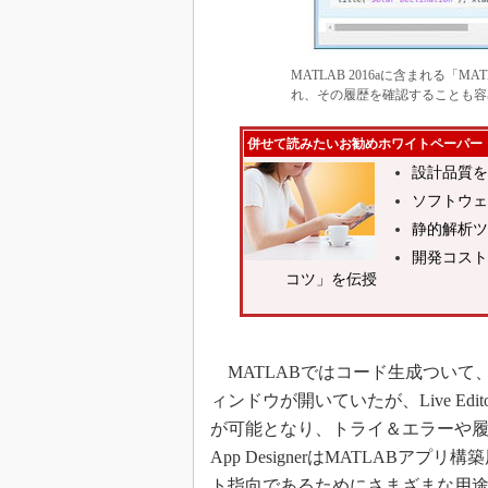
MATLAB 2016aに含まれる「MA
れ、その履歴を確認することも容
併せて読みたいお勧めホワイトペーパー
設計品質を
ソフトウェ
静的解析ツ
開発コスト
コツ」を伝授
MATLABではコード生成ついて
ィンドウが開いていたが、Live E
が可能となり、トライ＆エラーや
App DesignerはMATLAB
ト指向であるためにさまざまな用