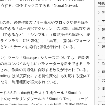
特集
る、CNNボックスである「Neural Network
設
マ
ちろんの事、過去作業のツリー表示やブロックや信号線を
起動できる「単一選択アクション」の追加、回転数や速
製
適用できるなど、「シンプル」（機能操作の単純化、統
設
ライブラリ、UIの強化）、「高速」（計算パフォーマ
と3つのテーマを掲げた強化が行われている。
製
3
ツール「Simscape」シリーズについても、内部処
ルの再コンパイルなしにパラメーターを変更できる「ラ
C
装され、作業の高速化に貢献する改良が行われている。
研
ydraulics」は温度変化による特性変化にも対応する流体モ
安
ids」となり、利用範囲が拡大されている。
電
-Function自動テスト生成ツール「Simulink
“
ムテストのオーサリングツールの「Simulink Test」、コード
ace Code Prover」などといった検証・妥当性確認ツ