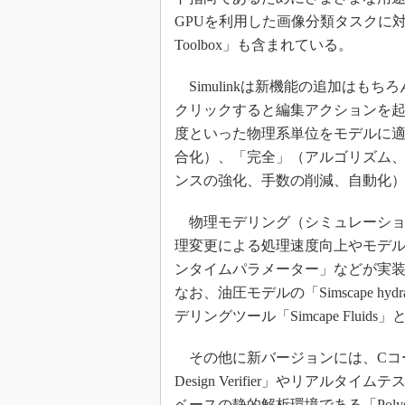
GPUを利用した画像分類タスクに対応す
Toolbox」も含まれている。
Simulinkは新機能の追加はも
クリックすると編集アクションを
度といった物理系単位をモデルに
合化）、「完全」（アルゴリズム、
ンスの強化、手数の削減、自動化）
物理モデリング（シミュレーション）
理変更による処理速度向上やモデ
ンタイムパラメーター」などが実
なお、油圧モデルの「Simscape h
デリングツール「Simcape Flu
その他に新バージョンには、CコードのS
Design Verifier」やリアルタイ
ベースの静的解析環境である「Polysp