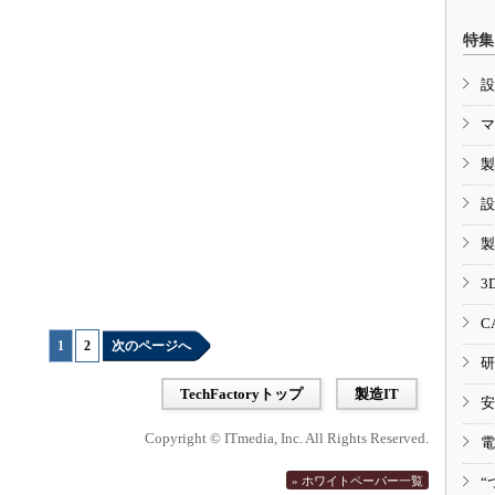
特集
設
マ
製
設
製
3
C
1
|
2
次のページへ
研
TechFactoryトップ
製造IT
安
Copyright © ITmedia, Inc. All Rights Reserved.
電
» ホワイトペーパー一覧
“