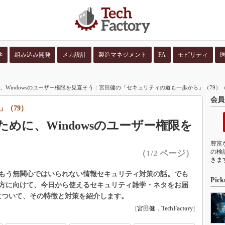
学
組み込み開発
メカ設計
製造マネジメント
FA
モビリティ
並び順：
コンテン
めに、Windowsのユーザー権限を見直そう：宮田健の「セキュリティの道も一歩から」（79）（1
会員
」（79）
のために、Windowsのユーザー権限を
豊富
の検
（1/2 ページ）
きま
もう無関心ではいられない情報セキュリティ対策の話。でも
Pick
方に向けて、今日から使えるセキュリティ雑学・ネタをお届
tについて、その特徴と対策を紹介します。
[
宮田健
，
TechFactory
]