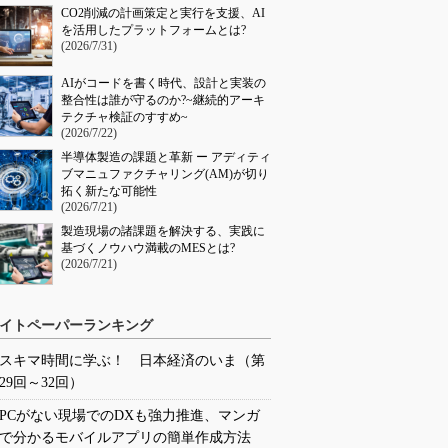
CO2削減の計画策定と実行を支援、AI
を活用したプラットフォームとは?
(2026/7/31)
AIがコードを書く時代、設計と実装の
整合性は誰が守るのか?~継続的アーキ
テクチャ検証のすすめ~
(2026/7/22)
半導体製造の課題と革新 ー アディティ
ブマニュファクチャリング(AM)が切り
拓く新たな可能性
(2026/7/21)
製造現場の諸課題を解決する、実践に
基づくノウハウ満載のMESとは?
(2026/7/21)
イトペーパーランキング
スキマ時間に学ぶ！ 日本経済のいま（第
29回～32回）
PCがない現場でのDXも強力推進、マンガ
で分かるモバイルアプリの簡単作成方法