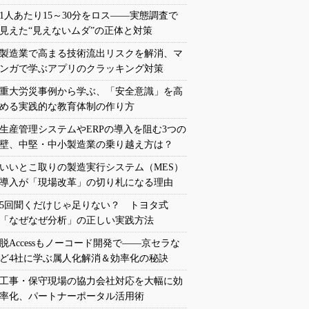
1人あたり15～30分をロス――実態調査で
見えた“見えないムダ”の正体と対策
製造業で高まる技術流出リスクを解消、マ
ンガで学ぶアプリのクラッキング対策
重大労災事例から学ぶ、「安全意識」を高
める実践的な教育体制の作り方
生産管理システムやERPの導入を阻む3つの
壁、中堅・中小製造業の乗り越え方は？
いいとこ取りの製造実行システム（MES）
導入が「現場改革」の切り札になる理由
5回聞くだけじゃ足りない？ トヨタ式
「なぜなぜ分析」の正しい実践方法
脱Accessもノーコード開発で――京セラな
ど4社に学ぶ属人化解消＆効率化の秘訣
工事・保守現場の協力会社対応を大幅に効
率化、パートナーポータル活用術