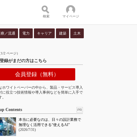
検索
マイページ
医療／流通
電力
キャリア
建築
土木
ツ：
/2 ページ）
登録がまだの方はこちら
会員登録（無料）
なホワイトペーパーの中から、製品・サービス導入
討に役立つ技術情報や導入事例などを簡単に入手で
す。
up Contents
PR
本当に必要なのは、日々の設計業務で
無理なく活用できる“使えるAI”
(2026/7/31)