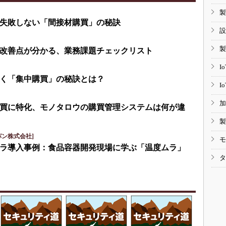
製
失敗しない「間接材購買」の秘訣
設
製
改善点が分かる、業務課題チェックリスト
I
く「集中購買」の秘訣とは？
I
加
買に特化、モノタロウの購買管理システムは何が違
製
パン株式会社]
モ
ラ導入事例：食品容器開発現場に学ぶ「温度ムラ」
タ