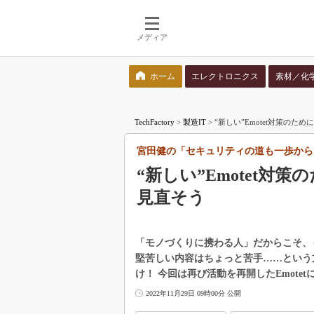
メディア
ホーム
エレクトロニクス
素材／化
検索語を入力してください
TechFactory
>
製造IT
>
“新しい”Emotet対策のた
宮田健の「セキュリティの道も一歩から
“新しい”Emotet対策
見直そう
「モノづくりに携わる人」だからこそ、
堅苦しい内容はちょっと苦手……という
け！ 今回は再び活動を再開したEmote
2022年11月29日 09時00分 公開