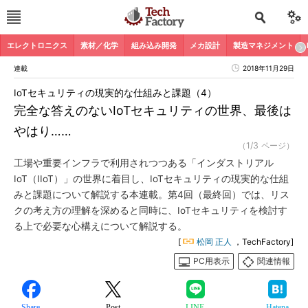
エレクトロニクス
素材／化学
組み込み開発
メカ設計
製造マネジメント
連載
2018年11月29日
IoTセキュリティの現実的な仕組みと課題（4）
完全な答えのないIoTセキュリティの世界、最後は
やはり……
（1/3 ページ）
工場や重要インフラで利用されつつある「インダストリアル
IoT（IIoT）」の世界に着目し、IoTセキュリティの現実的な仕組
みと課題について解説する本連載。第4回（最終回）では、リス
クの考え方の理解を深めると同時に、IoTセキュリティを検討す
る上で必要な心構えについて解説する。
[
松岡 正人
，TechFactory]
PC用表示
関連情報
Share
Post
LINE
Hatena