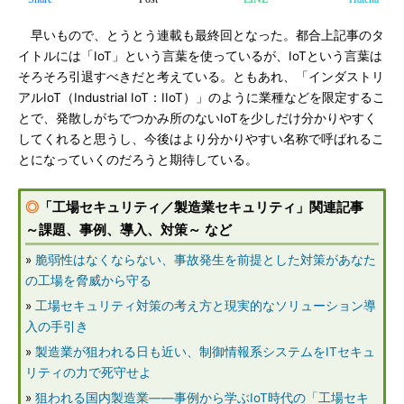
早いもので、とうとう連載も最終回となった。都合上記事のタ
イトルには「IoT」という言葉を使っているが、IoTという言葉は
そろそろ引退すべきだと考えている。ともあれ、「インダストリ
アルIoT（Industrial IoT：IIoT）」のように業種などを限定するこ
とで、発散しがちでつかみ所のないIoTを少しだけ分かりやすく
してくれると思うし、今後はより分かりやすい名称で呼ばれるこ
とになっていくのだろうと期待している。
◎
「工場セキュリティ／製造業セキュリティ」関連記事
～課題、事例、導入、対策～ など
»
脆弱性はなくならない、事故発生を前提とした対策があなた
の工場を脅威から守る
»
工場セキュリティ対策の考え方と現実的なソリューション導
入の手引き
»
製造業が狙われる日も近い、制御情報系システムをITセキュ
リティの力で死守せよ
»
狙われる国内製造業――事例から学ぶIoT時代の「工場セキ