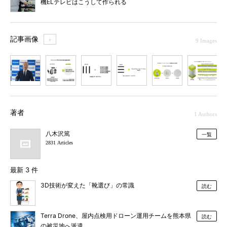
機ELテレビはこうして作られる
記事画像
＋
9 Images
1
2
3
4
5
6
7
著者
1 Authors
八木沢篤
一覧
2831 Articles
最新 3 件
3D技術が変えた「靴選び」の常識
読む
Terra Drone、屋内点検用ドローン運用チームを熊本県
読む
の被災地へ派遣