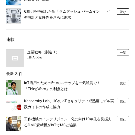
6枚刃を搭載した新「ラムダッシュ パームイン」 小
読む
型設計と意匠性をさらに追求
連載
企業戦略（製造IT）
一覧
118 Articles
最新 3 件
IoT活用のための5つのステップを一気通貫で！
読む
「ThingWorx」の利点とは
Kaspersky Lab、IICのIoTセキュリティ成熟度モデル実
読む
践ガイドの作成に協力
工作機械のインテリジェント化に向け10年先を見据え
読む
るDMG森精機がIoTでMSと協業