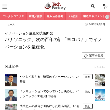
エレクトロニクス
素材／化学
組み込み開発
メカ設計
製造マネジメント
ニュース
2017年8月3日
イノベーション量産化技術開発
パナソニック、次の百年の計「ヨコパナ」でイノ
ベーションを量産化
記事を見る
関連記事
5 Articles
やさしく教える「破壊的イノベーション」の
読む
基礎
「ソリューションでやっていくと決めた」パ
読む
ナソニックCNS社 樋口社長
機械と人の融合が可能にした最高画質、4K有
読む