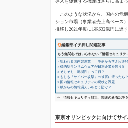
導入を促進する機運はさらに高ま
このような状況から、国内の危機
ション市場（事業者売上高ベース）は、
推移し2021年度に1兆632億円に
◎
編集部イチ押し関連記事
もう無関心ではいられない「情報セキュリテ
» 狙われる国内製造業――事例から学ぶIoT
» 標的型ランサムウェアが日本企業を襲う!? 
» そもそも「脆弱性」って何？
» もしも「サイバー攻撃」の被害に遭ったら
» 国内情報セキュリティの現状と課題
» 紙からの情報漏えいをどう防ぐ？
⇒「情報セキュリティ対策」関連の新着記事
東京オリンピックに向けてサイ