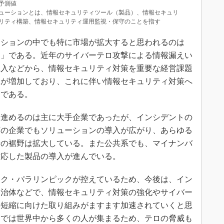
は予測値
ューションとは、情報セキュリティツール（製品）、情報セキュリ
リティ構築、情報セキュリティ運用監視・保守のことを指す
ーションの中でも特に市場が拡大すると思われるのは
ン」である。近年のサイバーテロ攻撃による情報漏えい
導入などから、情報セキュリティ対策を重要な経営課題
体が増加しており、これに伴い情報セキュリティ対策へ
めである。
進めるのは主に大手企業であったが、インシデントの
下の企業でもソリューションの導入が広がり、あらゆる
場の裾野は拡大している。また公共系でも、マイナンバ
対応した製品の導入が進んでいる。
ック・パラリンピックが控えているため、今後は、イン
自治体などで、情報セキュリティ対策の強化やサイバー
の短縮に向けた取り組みがますます加速されていくと思
ックでは世界中から多くの人が集まるため、テロの脅威も