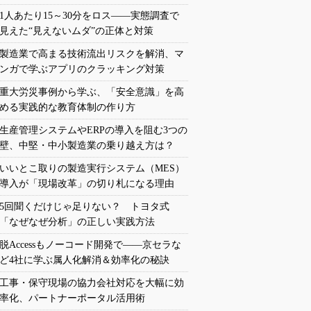
1人あたり15～30分をロス――実態調査で
見えた“見えないムダ”の正体と対策
製造業で高まる技術流出リスクを解消、マ
ンガで学ぶアプリのクラッキング対策
重大労災事例から学ぶ、「安全意識」を高
める実践的な教育体制の作り方
生産管理システムやERPの導入を阻む3つの
壁、中堅・中小製造業の乗り越え方は？
いいとこ取りの製造実行システム（MES）
導入が「現場改革」の切り札になる理由
5回聞くだけじゃ足りない？ トヨタ式
「なぜなぜ分析」の正しい実践方法
脱Accessもノーコード開発で――京セラな
ど4社に学ぶ属人化解消＆効率化の秘訣
工事・保守現場の協力会社対応を大幅に効
率化、パートナーポータル活用術