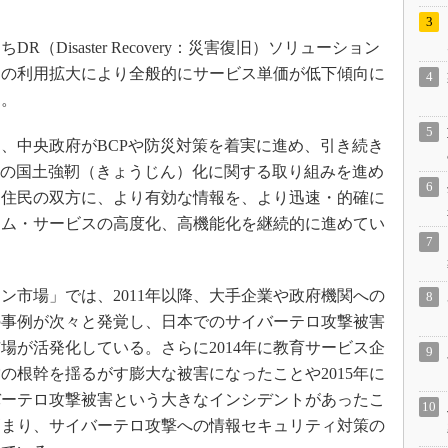
Disaster Recovery：災害復旧）ソリューション
スの利用拡大により全般的にサービス単価が低下傾向に
た。
、中央政府がBCPや防災対策を着実に進め、引き続き
断の国土強靭（きょうじん）化に関する取り組みを進め
と住民の双方に、より有効な情報を、より迅速・的確に
テム・サービスの高度化、高機能化を継続的に進めてい
市場」では、2011年以降、大手企業や政府機関への
の事例が次々と発覚し、日本でのサイバーテロ攻撃被害
場が活発化している。さらに2014年に教育サービス企
の根幹を揺るがす膨大な被害になったことや2015年に
バーテロ攻撃被害という大きなインシデントがあったこ
高まり、サイバーテロ攻撃への情報セキュリティ対策の