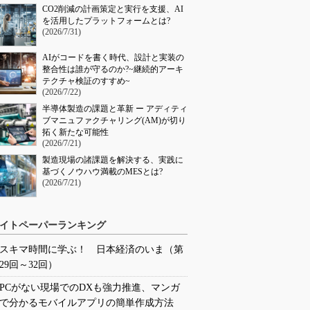
CO2削減の計画策定と実行を支援、AI
を活用したプラットフォームとは?
(2026/7/31)
AIがコードを書く時代、設計と実装の
整合性は誰が守るのか?~継続的アーキ
テクチャ検証のすすめ~
(2026/7/22)
半導体製造の課題と革新 ー アディティ
ブマニュファクチャリング(AM)が切り
拓く新たな可能性
(2026/7/21)
製造現場の諸課題を解決する、実践に
基づくノウハウ満載のMESとは?
(2026/7/21)
イトペーパーランキング
スキマ時間に学ぶ！ 日本経済のいま（第
29回～32回）
PCがない現場でのDXも強力推進、マンガ
で分かるモバイルアプリの簡単作成方法