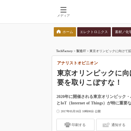
メディア
ホーム
エレクトロニクス
素材／化
検索語を入力してください
TechFactory
>
製造IT
>
東京オリンピックに向けて
アナリストオピニオン
東京オリンピックに向
要を取りこぼすな！
2020年に開催される東京オリンピック
とIoT（Internet of Things）が
2017年05月16日 10時00分 公開
印刷する
通知する