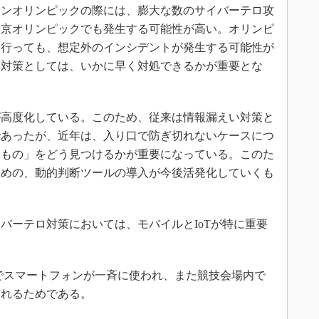
ンドンオリンピックの際には、膨大な数のサイバーテロ攻
東京オリンピックでも発生する可能性が高い。オリンピ
を行っても、想定外のインシデントが発生する可能性が
ロ対策としては、いかに早く対処できるかが重要とな
高度化している。このため、従来は情報漏えい対策と
であったが、近年は、入り口で防ぎ切れないケースにつ
るもの」をどう見つけるかが重要になっている。このた
ための、動的判断ツールの導入が今後活発化していくも
ーテロ対策においては、モバイルとIoTが特に重要
境でスマートフォンが一斉に使われ、また競技会場内で
されるためである。