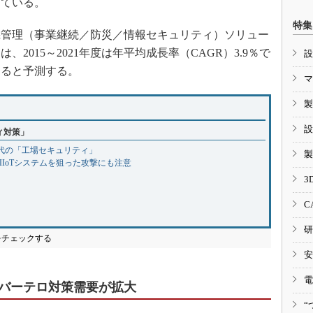
っている。
特集
管理（事業継続／防災／情報セキュリティ）ソリュー
2015～2021年度は年平均成長率（CAGR）3.9％で
設
達すると予測する。
マ
製
設
ィ対策」
時代の「工場セキュリティ」
製
IIoTシステムを狙った攻撃にも注意
3
？
C
研
をチェックする
安
電
バーテロ対策需要が拡大
“