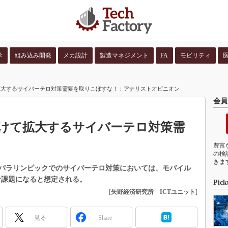
学
組み込み開発
メカ設計
製造マネジメント
FA
モビリティ
並び順：
コンテン
拡大するサイバーテロ対策需要を取りこぼすな！：アナリストオピニオン
会員
けて拡大するサイバーテロ対策需
豊富
の検
きま
・パラリンピックでのサイバーテロ対策においては、モバイル
特に重要な課題になると想定される。
Pick
[
矢野経済研究所 ICTユニット
]
見る
Share