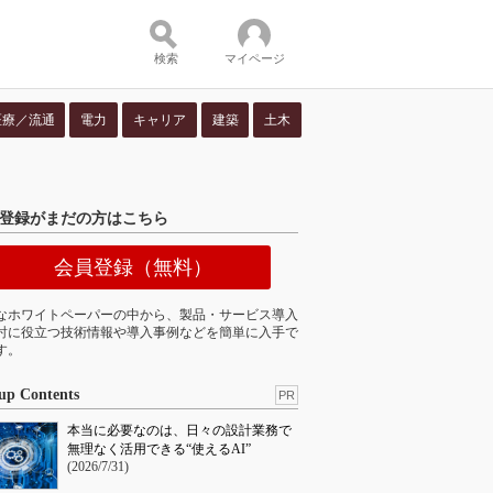
検索
マイページ
医療／流通
電力
キャリア
建築
土木
ツ：
登録がまだの方はこちら
会員登録（無料）
なホワイトペーパーの中から、製品・サービス導入
討に役立つ技術情報や導入事例などを簡単に入手で
す。
up Contents
PR
本当に必要なのは、日々の設計業務で
無理なく活用できる“使えるAI”
(2026/7/31)