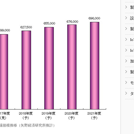
製
設
製
I
I
加
製
モ
タ
場規模推移（矢野経済研究所推計）