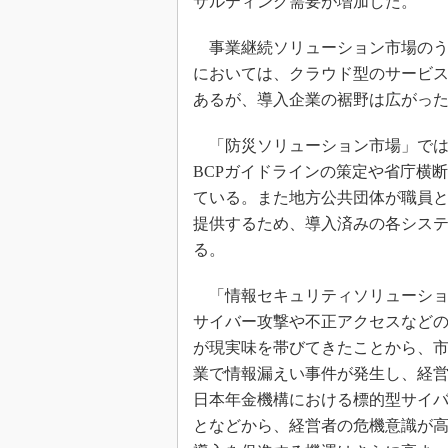
サルティング需要が増加した。
事業継続ソリューション市場のうちDR（
においては、クラウド型のサービ
あるが、導入企業の裾野は広がっ
「防災ソリューション市場」では
BCPガイドラインの策定や省庁横
ている。また地方公共団体が職員
提供するため、導入済みの各シス
る。
「情報セキュリティソリューション
サイバー攻撃や不正アクセスなど
が現実味を帯びてきたことから、市
業で情報漏えい事件が発生し、経営
日本年金機構における標的型サイ
となどから、経営者の危機意識が