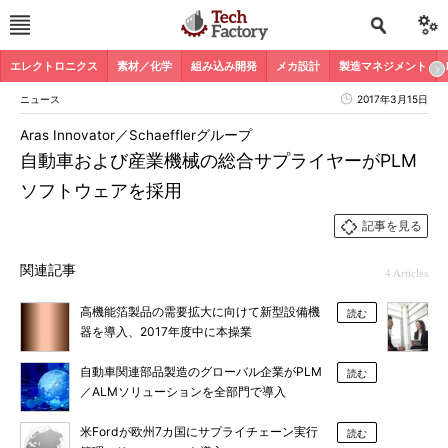
エレクトロニクス
素材／化学
組み込み開発
メカ設計
製造マネジメント
ニュース
2017年3月15日
Aras Innovator／Schaefflerグループ
自動車および産業機械の総合サプライヤーがPLM
ソフトウェアを採用
記事を見る
関連記事
4 Articles
高機能箔製品の需要拡大に向けて新型設備機
読む
器を導入、2017年度中に本操業
自動車関連部品製造のグローバル企業がPLM
読む
／ALMソリューションを全部門で導入
米Fordが欧州7カ国にサプライチェーン実行
読む