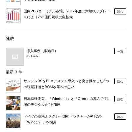
国内POSターミナル市場、2017年度は大規模リプレー
読む
スにより763億円規模に急拡大
連載
導入事例（製造IT）
一覧
63 Articles
最新 3 件
サンデンRSをPLMシステム導入へと突き動かした3つ
読む
の現場課題とBOM改革への思い
日本特殊陶業、「Windchill」と「Creo」の導入で“現
読む
場のデジタル化”を加速
ドイツの空飛ぶタクシー開発ベンチャーがPTCの
読む
「Windchill」を採用