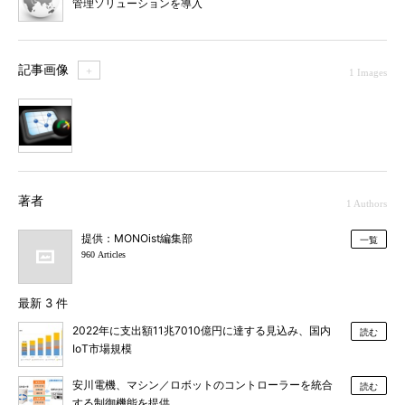
管理ソリューションを導入
記事画像
＋
1 Images
1
著者
1 Authors
提供：MONOist編集部
一覧
960 Articles
最新 3 件
2022年に支出額11兆7010億円に達する見込み、国内
読む
IoT市場規模
安川電機、マシン／ロボットのコントローラーを統合
読む
する制御機能を提供