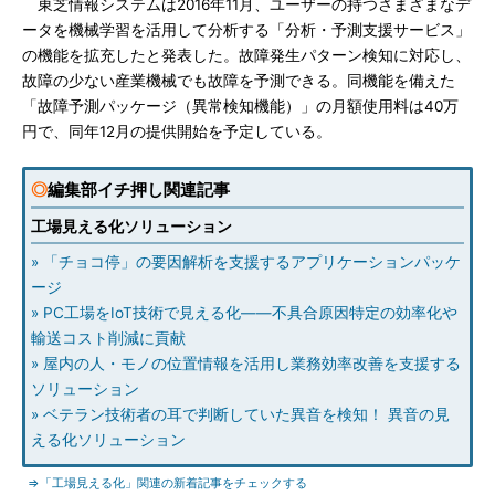
東芝情報システムは2016年11月、ユーザーの持つさまざまなデ
ータを機械学習を活用して分析する「分析・予測支援サービス」
の機能を拡充したと発表した。故障発生パターン検知に対応し、
故障の少ない産業機械でも故障を予測できる。同機能を備えた
「故障予測パッケージ（異常検知機能）」の月額使用料は40万
円で、同年12月の提供開始を予定している。
◎
編集部イチ押し関連記事
工場見える化ソリューション
» 「チョコ停」の要因解析を支援するアプリケーションパッケ
ージ
» PC工場をIoT技術で見える化――不具合原因特定の効率化や
輸送コスト削減に貢献
» 屋内の人・モノの位置情報を活用し業務効率改善を支援する
ソリューション
» ベテラン技術者の耳で判断していた異音を検知！ 異音の見
える化ソリューション
⇒「工場見える化」関連の新着記事をチェックする