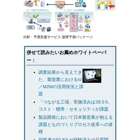
分析・予測支援サービス 故障予測パッケージ
併せて読みたいお薦めホワイトペーパ
ー：
調査結果から見えてき
た、製造業におけるIoT
／M2Mの活用状況と課
題
「つながる工場」実施済みは36.5％、
コスト・標準・セキュリティが課題
製品開発において日本製造業が抱える
課題とものづくりプロセス改革への道
標
回答者の92.8％が経験済みの品質問