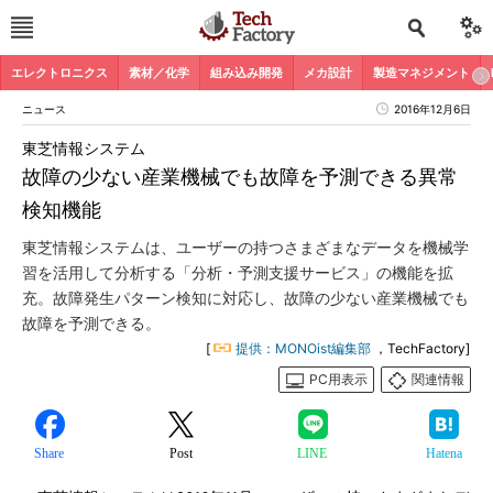
エレクトロニクス
素材／化学
組み込み開発
メカ設計
製造マネジメント
ニュース
2016年12月6日
東芝情報システム
故障の少ない産業機械でも故障を予測できる異常
検知機能
東芝情報システムは、ユーザーの持つさまざまなデータを機械学
習を活用して分析する「分析・予測支援サービス」の機能を拡
充。故障発生パターン検知に対応し、故障の少ない産業機械でも
故障を予測できる。
[
提供：MONOist編集部
，TechFactory]
PC用表示
関連情報
Share
Post
LINE
Hatena