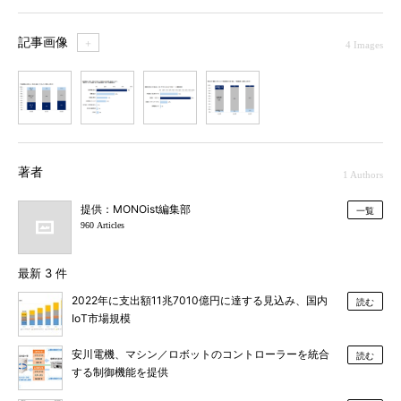
記事画像
＋
4 Images
1
2
3
4
著者
1 Authors
提供：MONOist編集部
一覧
960 Articles
最新 3 件
2022年に支出額11兆7010億円に達する見込み、国内
読む
IoT市場規模
安川電機、マシン／ロボットのコントローラーを統合
読む
する制御機能を提供