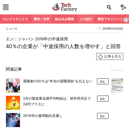
エレクトロニクス
素材／化学
組み込み開発
メカ設計
製造マネジメント
ニュース
2016年4月20日
エン・ジャパン 2016年の中途採用
40％の企業が「中途採用の人数を増やす」と回答
記事を見る
関連記事
4 Articles
退職者の50％は“本当の退職理由”を伝えない
読む
2月の製造業全国平均時給は、前年同月比で
読む
24円プラスに
2016年の雇用動向見通し
読む