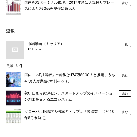
国内POSターミナル市場、2017年度は大規模リプレー
読む
スにより763億円規模に急拡大
連載
市場動向（キャリア）
一覧
42 Articles
最新 3 件
国内「IoT担当者」の総数は174万8000人と推定、うち
読む
47万人が業務の5割をIoTに
勢い止まらぬ深セン、スタートアップのイノベーショ
読む
ン創出を支えるエコシステム
グローバル転職求人倍率のトップは「製造業」【2018
読む
年5月末時点】