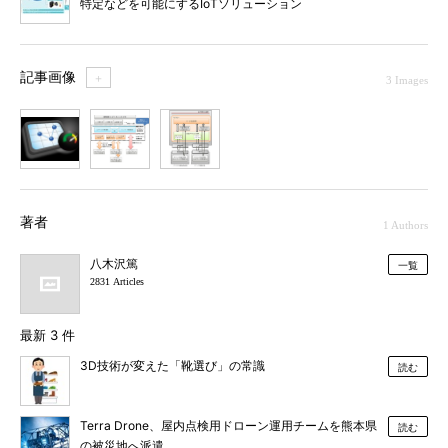
特定などを可能にするIoTソリューション
記事画像
＋
3 Images
1
2
3
著者
1 Authors
八木沢篤
一覧
2831 Articles
最新 3 件
3D技術が変えた「靴選び」の常識
読む
Terra Drone、屋内点検用ドローン運用チームを熊本県
読む
の被災地へ派遣