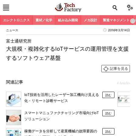
エレクトロニクス
素材／化学
組み込み開発
メカ設計
製造マネジメント
ニュース
2016年3月14日
富士通研究所
大規模・複雑化するIoTサービスの運用管理を支援
するソフトウェア基盤
記事を見る
関連記事
4 Articles
IoT技術を活用したレーザー加工機向け見える
読む
化・リモート診断サービス
スマートマニュファクチャリング市場向けIoT
読む
ソリューション
稼働データを分析して産業機械の故障要因の
読む