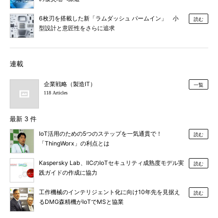
6枚刃を搭載した新「ラムダッシュ パームイン」 小
読む
型設計と意匠性をさらに追求
連載
企業戦略（製造IT）
一覧
118 Articles
最新 3 件
IoT活用のための5つのステップを一気通貫で！
読む
「ThingWorx」の利点とは
Kaspersky Lab、IICのIoTセキュリティ成熟度モデル実
読む
践ガイドの作成に協力
工作機械のインテリジェント化に向け10年先を見据え
読む
るDMG森精機がIoTでMSと協業