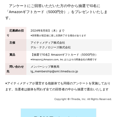
アンケートにご回答いただいた方の中から抽選で10名に
「Amazonギフトカード（5000円分）」をプレゼントいたしま
す。
応募締め切
2024年8月8日（木）まで
り
※回答数が規定値に達し次第終了する場合があります
主催
アイティメディア株式会社
デル・テクノロジーズ株式会社
賞品
【抽選で10名】Amazonギフトカード（5000円分）
※AmazonはAmazon.com, Inc.またはその関連会社の商標です
問い合わせ
メンバーシップ事務局
先
lg_membership@sml.itmedia.co.jp
※アイティメディアが運営する他媒体でも同様のアンケートを実施しており
ます。当選者は媒体を問わず全ての回答者の中から抽選で選出いたします
Copyright © ITmedia, Inc. All Rights Reserved.