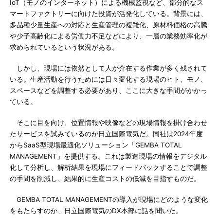
IoT（モノのインターネット）による機械監視など、部分的なス
マートファクトリーに向けた投資が活発化している。背景には、
多品種少量生産への対応と生産管理の複雑化、原材料価格の高騰
や少子高齢化による労働力不足などにより、一層の業務効率化が
求められているという状況がある。
しかし、現場には依然として人が介在する作業が多く残されて
いる。生産活動を行うためには日々変化する現場のヒト、モノ、
スペースなどを調整する必要があり、ここに大きな手間がかかっ
ている。
そこに目を向け、位置情報や映像などの現場情報を掛け合わせ
たサービスを試みているのが日立国際電気だ。同社は2024年度
からSaaS型現場最適化ソリューション「GEMBA TOTAL
MANAGEMENT」を提供する。これは製造現場の情報をデジタル
化して分析し、解析結果を現場にフィードバックすることで調整
の手間を削減し、結果的に生産コストの低減を目指すものだ。
GEMBA TOTAL MANAGEMENTの導入が現場にどのような変化
をもたらすのか、日立国際電気のDX本部に話を聞いた。