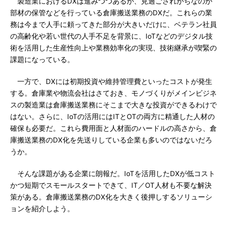
製造業におけるDXは進みつつあるが、見過ごされがちなのが
部材の保管などを行っている倉庫搬送業務のDXだ。これらの業
務は今まで人手に頼ってきた部分が大きいだけに、ベテラン社員
の高齢化や若い世代の人手不足を背景に、IoTなどのデジタル技
術を活用した生産性向上や業務効率化の実現、技術継承が喫緊の
課題になっている。
一方で、DXには初期投資や維持管理費といったコストが発生
する。倉庫業や物流会社はさておき、モノづくりがメインビジネ
スの製造業は倉庫搬送業務にそこまで大きな投資ができるわけで
はない。さらに、IoTの活用にはITとOTの両方に精通した人材の
確保も必要だ。これら費用面と人材面のハードルの高さから、倉
庫搬送業務のDX化を先送りしている企業も多いのではないだろ
うか。
そんな課題がある企業に朗報だ。IoTを活用したDXが低コスト
かつ短期でスモールスタートできて、IT／OT人材も不要な解決
策がある。倉庫搬送業務のDX化を大きく後押しするソリューシ
ョンを紹介しよう。