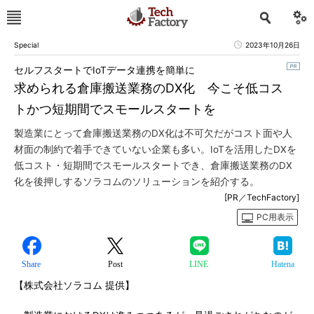
Special
2023年10月26日
セルフスタートでIoTデータ連携を簡単に
求められる倉庫搬送業務のDX化 今こそ低コス
トかつ短期間でスモールスタートを
製造業にとって倉庫搬送業務のDX化は不可欠だがコスト面や人
材面の制約で着手できていない企業も多い。IoTを活用したDXを
低コスト・短期間でスモールスタートでき、倉庫搬送業務のDX
化を後押しするソラコムのソリューションを紹介する。
[PR／TechFactory]
PC用表示
Share
Post
LINE
Hatena
【株式会社ソラコム 提供】