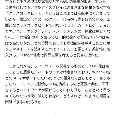
するビジネスの現場や家電などでもGUIの採用が加速している。
自動車にしても、大型ディスプレイにさまざまな情報を表示する
「グラスコックピット」といえばこれまでは高級車にとどまって
いたが、最近ではその下のグレードにも押し寄せ始めている。全
面的なグラスコックピットではないにせよ、カーナビゲーション
とエアコン、エンターテインメントシステムの一体化は珍しくな
いし、その場合はGUIを使って統一的な操作が可能というのはも
はや当たり前だ。どの分野であっても新機能を搭載するたびにボ
タンやスイッチを追加するのはコスト的にも厳しく、柔軟性にも
欠ける。GUI化の促進は商品企画を考えると妥当な流れだ。
しかしながら、ソフトウェアを開発する側にとってGUI化はち
ょっとした悪夢だ。ハードウェアが特定されており、Windowsな
どのGUIをサポートしたOSだけでの開発ならばともかく、さまざ
まなハードウェアで軽快なGUIを構築するのは至難の業だ。下手
をするとハードウェアが変わるごとに作り直し、などという目も
当てられない状況に陥りかねない。どうすればこのような問題を
回避できるのだろうか。