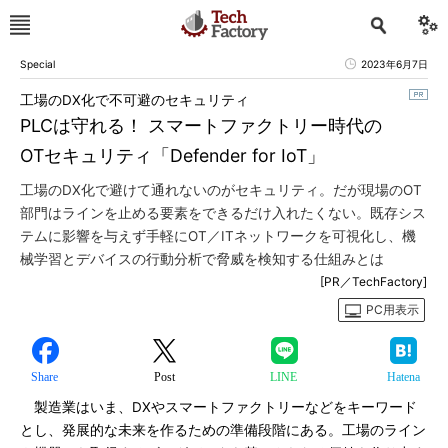
Special
2023年6月7日
工場のDX化で不可避のセキュリティ
PLCは守れる！ スマートファクトリー時代の
OTセキュリティ「Defender for IoT」
工場のDX化で避けて通れないのがセキュリティ。だが現場のOT
部門はラインを止める要素をできるだけ入れたくない。既存シス
テムに影響を与えず手軽にOT／ITネットワークを可視化し、機
械学習とデバイスの行動分析で脅威を検知する仕組みとは
[PR／TechFactory]
PC用表示
Share
Post
LINE
Hatena
製造業はいま、DXやスマートファクトリーなどをキーワード
とし、発展的な未来を作るための準備段階にある。工場のライン