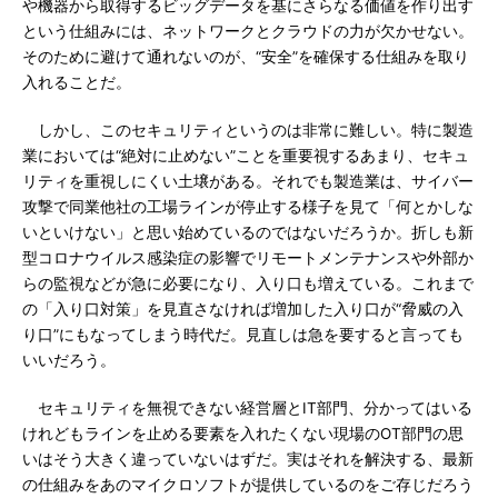
や機器から取得するビッグデータを基にさらなる価値を作り出す
という仕組みには、ネットワークとクラウドの力が欠かせない。
そのために避けて通れないのが、“安全”を確保する仕組みを取り
入れることだ。
しかし、このセキュリティというのは非常に難しい。特に製造
業においては“絶対に止めない”ことを重要視するあまり、セキュ
リティを重視しにくい土壌がある。それでも製造業は、サイバー
攻撃で同業他社の工場ラインが停止する様子を見て「何とかしな
いといけない」と思い始めているのではないだろうか。折しも新
型コロナウイルス感染症の影響でリモートメンテナンスや外部か
らの監視などが急に必要になり、入り口も増えている。これまで
の「入り口対策」を見直さなければ増加した入り口が“脅威の入
り口”にもなってしまう時代だ。見直しは急を要すると言っても
いいだろう。
セキュリティを無視できない経営層とIT部門、分かってはいる
けれどもラインを止める要素を入れたくない現場のOT部門の思
いはそう大きく違っていないはずだ。実はそれを解決する、最新
の仕組みをあのマイクロソフトが提供しているのをご存じだろう