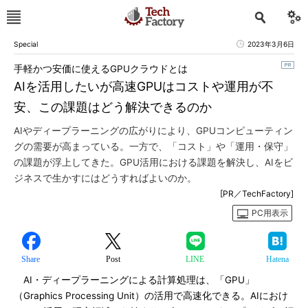
Special
2023年3月6日
手軽かつ安価に使えるGPUクラウドとは
AIを活用したいが高速GPUはコストや運用が不
安、この課題はどう解決できるのか
AIやディープラーニングの広がりにより、GPUコンピューティン
グの需要が高まっている。一方で、「コスト」や「運用・保守」
の課題が浮上してきた。GPU活用における課題を解決し、AIをビ
ジネスで生かすにはどうすればよいのか。
[PR／TechFactory]
PC用表示
Share
Post
LINE
Hatena
AI・ディープラーニングによる計算処理は、「GPU」
（Graphics Processing Unit）の活用で高速化できる。AIにおけ