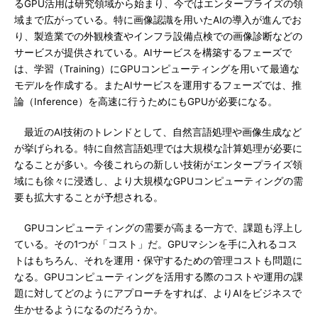
るGPU活用は研究領域から始まり、今ではエンタープライズの領
域まで広がっている。特に画像認識を用いたAIの導入が進んでお
り、製造業での外観検査やインフラ設備点検での画像診断などの
サービスが提供されている。AIサービスを構築するフェーズで
は、学習（Training）にGPUコンピューティングを用いて最適な
モデルを作成する。またAIサービスを運用するフェーズでは、推
論（Inference）を高速に行うためにもGPUが必要になる。
最近のAI技術のトレンドとして、自然言語処理や画像生成など
が挙げられる。特に自然言語処理では大規模な計算処理が必要に
なることが多い。今後これらの新しい技術がエンタープライズ領
域にも徐々に浸透し、より大規模なGPUコンピューティングの需
要も拡大することが予想される。
GPUコンピューティングの需要が高まる一方で、課題も浮上し
ている。その1つが「コスト」だ。GPUマシンを手に入れるコス
トはもちろん、それを運用・保守するための管理コストも問題に
なる。GPUコンピューティングを活用する際のコストや運用の課
題に対してどのようにアプローチをすれば、よりAIをビジネスで
生かせるようになるのだろうか。