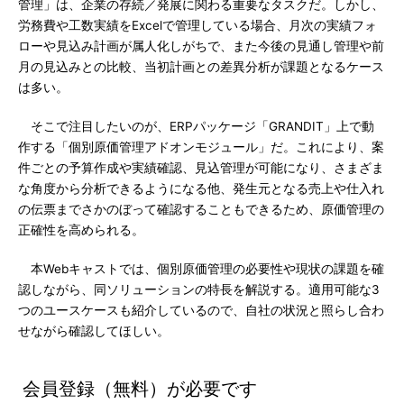
管理」は、企業の存続／発展に関わる重要なタスクだ。しかし、
労務費や工数実績をExcelで管理している場合、月次の実績フォ
ローや見込み計画が属人化しがちで、また今後の見通し管理や前
月の見込みとの比較、当初計画との差異分析が課題となるケース
は多い。
そこで注目したいのが、ERPパッケージ「GRANDIT」上で動
作する「個別原価管理アドオンモジュール」だ。これにより、案
件ごとの予算作成や実績確認、見込管理が可能になり、さまざま
な角度から分析できるようになる他、発生元となる売上や仕入れ
の伝票までさかのぼって確認することもできるため、原価管理の
正確性を高められる。
本Webキャストでは、個別原価管理の必要性や現状の課題を確
認しながら、同ソリューションの特長を解説する。適用可能な3
つのユースケースも紹介しているので、自社の状況と照らし合わ
せながら確認してほしい。
会員登録（無料）が必要です