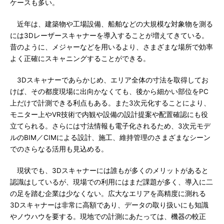
ケースも多い。
近年は、建築物や工場設備、船舶などの大規模な対象物を測る
には3Dレーザースキャナーを導入することが増えてきている。
昔のように、メジャーなどを用いるより、さまざまな場所で効率
よく正確にスキャニングすることができる。
3Dスキャナーであらかじめ、エリア全体の寸法を取得してお
けば、その都度現場に出向かなくても、後から細かい部位をPC
上だけで計測できる利点もある。また3次元化することにより、
モニター上やVR技術で内観や設備の設計提案や配置確認にも役
立てられる。さらには寸法情報も電子化されるため、3次元モデ
ルのBIM／CIMによる設計、施工、維持管理のさまざまなシーン
でのさらなる活用も見込める。
現状でも、3Dスキャナーには誰もが多くのメリットがあると
認識はしているが、現場での利用にはまだ課題が多く、導入に二
の足を踏む企業は少なくない。広大なエリアを高精度に測れる
3Dスキャナーは非常に高額であり、データの取り扱いにも知識
やノウハウを要する。現地での計測にあたっては、機器の較正