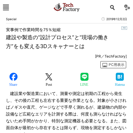
Special
2019年12月2日
実事例で作業時間を75％短縮
建設や製造の“設計プロセス”と“現場の働き
方”をも変える3Dスキャナーとは
[PR／TechFactory]
PC用表示
Share
Post
LINE
Hatena
建設業や製造業において、測量や測定は初期の工程から発生
し、その後の工程も左右する重要な作業となる。対象が小さけれ
ばノギスや直尺、ゲージなどで手早く測れるが、建築物の内部や
設備など広範なエリアを計測する際は、何度も測らなければなら
ないため手間がかかり、特別な測定機器も必要となる。また、図
面自体が最初から存在するとは限らず、現物を測定するしかない