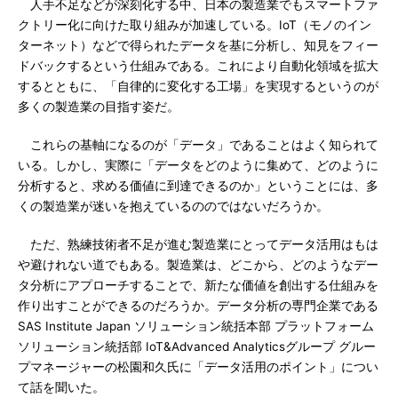
人手不足などが深刻化する中、日本の製造業でもスマートファ
クトリー化に向けた取り組みが加速している。IoT（モノのイン
ターネット）などで得られたデータを基に分析し、知見をフィー
ドバックするという仕組みである。これにより自動化領域を拡大
するとともに、「自律的に変化する工場」を実現するというのが
多くの製造業の目指す姿だ。
これらの基軸になるのが「データ」であることはよく知られて
いる。しかし、実際に「データをどのように集めて、どのように
分析すると、求める価値に到達できるのか」ということには、多
くの製造業が迷いを抱えているののではないだろうか。
ただ、熟練技術者不足が進む製造業にとってデータ活用はもは
や避けれない道でもある。製造業は、どこから、どのようなデー
タ分析にアプローチすることで、新たな価値を創出する仕組みを
作り出すことができるのだろうか。データ分析の専門企業である
SAS Institute Japan ソリューション統括本部 プラットフォーム
ソリューション統括部 IoT&Advanced Analyticsグループ グルー
プマネージャーの松園和久氏に「データ活用のポイント」につい
て話を聞いた。