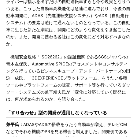
ライバーは指示を出すだけの自動運転車すらも今や現実となりつ
つある。こうした自動車高機能化は急速に進んでおり、今後の自
動車開発に、ADAS（先進運転支援システム）やADS（自動走行
システム）の要素は避けて通れないものとなっている。この自動
車に生じた新たな潮流は、開発にどのような変化を引き起こした
のか。また、開発に携わる各社はこの変化にどう対応すべきなの
か。
機能安全規格「ISO26262」の認証機関であるSGSジャパンの
青木友保氏、Automotive SPICEのアセスメントやコンサルティ
ングを行っているビジネスキューブ・アンド・パートナーズの田
渕一成氏、「3DEXPERIENCEプラットフォーム」をうたい各種
ツールやプラットフォームの販売、サポート等を行っているダッ
ソー・システムズの兼平靖夫氏が「変化に対応していく開発に
は、何が求められるのか」を語り合った。
「すり合わせ」型の開発が通用しなくなっている
兼平氏：
ADASやADSの搭載をうたう自動車が増え、テレビCM
などでそれら機能のPRを見る機会も増えました。開発側である