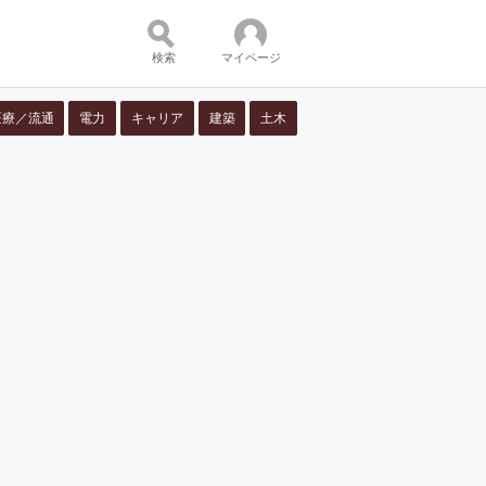
検索
マイページ
医療／流通
電力
キャリア
建築
土木
ツ：