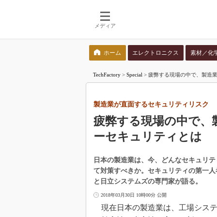
メディア
ホーム
エレクトロニクス
素材／化
検索語を入力してください
TechFactory
>
Special
>
疲弊する現場の中で、製造
製造業が直面するセキュリティリスク
疲弊する現場の中で、
ーセキュリティとは
日本の製造業は、今、どんなセキュリテ
て対策すべきか。セキュリティの第一人
と日立システムズの専門家が語る。
2018年03月30日 10時00分 公開
現在日本の製造業は、工場システム