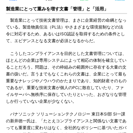
製造業にとって重みを増す文書「管理」と「活用」
製造業にとって技術文書管理は、まさに企業経営の命綱となっ
ている。製造物責任法（PL法）やさまざまな環境規制などの法
令に対応するため、あるいはISO認証を取得するための条件とし
て、エビデンスとなる文書が必須となるからだ。
こうしたコンプライアンスを目的とした文書管理については、
ほとんどの企業は専用システムによって相応の体制を確立してい
ることだろう。問題は、その枠組みの範囲外に存在する大量の文
書の扱いだ。言うまでもなくこれらの文書は、企業にとって最も
重要なナレッジやノウハウのかたまりであり、知的財産そのもの
であるが、重要な技術文書が個人のPCに散在していたり、ファ
イルサーバへ無秩序に保存していたりといった、おざなりな管理
しか行っていない企業が少なくない。
パナソニック ソリューションテクノロジー 東日本SI部 SI一課
の新井徳一氏は、「たとえコンプライアンスと関係ない文書であ
っても重要度に変わりはなく、全社的なポリシーに基づいたガバ