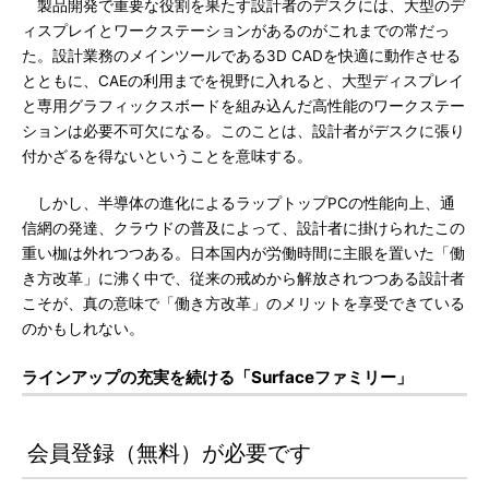
製品開発で重要な役割を果たす設計者のデスクには、大型のデ
ィスプレイとワークステーションがあるのがこれまでの常だっ
た。設計業務のメインツールである3D CADを快適に動作させる
とともに、CAEの利用までを視野に入れると、大型ディスプレイ
と専用グラフィックスボードを組み込んだ高性能のワークステー
ションは必要不可欠になる。このことは、設計者がデスクに張り
付かざるを得ないということを意味する。
しかし、半導体の進化によるラップトップPCの性能向上、通
信網の発達、クラウドの普及によって、設計者に掛けられたこの
重い枷は外れつつある。日本国内が労働時間に主眼を置いた「働
き方改革」に沸く中で、従来の戒めから解放されつつある設計者
こそが、真の意味で「働き方改革」のメリットを享受できている
のかもしれない。
ラインアップの充実を続ける「Surfaceファミリー」
会員登録（無料）が必要です