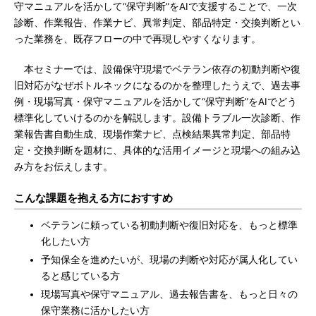
守マニュアルを活かして“保守判断”をAIで支援することで、一次
診断、作業報告、作業ナビ、異常判定、部品特定・交換判断とい
った業務を、既存フローの中で再現しやすくなります。
本セミナーでは、設備保守現場でベテラン依存の初動判断や復
旧対応がなぜボトルネックになるのかを整理したうえで、過去事
例・現場写真・保守マニュアルを活かして“保守判断”をAIでどう
標準化していけるのかを解説します。設備トラブル一次診断、作
業報告書自動生成、現場作業ナビ、点検結果異常判定、部品特
定・交換判断を題材に、具体的な活用イメージと現場への組み込
み方をお伝えします。
こんな課題を抱える方におすすめ
ベテランに頼っている初動判断や復旧対応を、もっと標準
化したい方
予知保全を進めたいが、現場の判断や対応が属人化してい
ると感じている方
現場写真や保守マニュアル、過去報告書を、もっと日々の
保守業務に活かしたい方