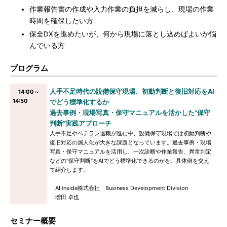
作業報告書の作成や入力作業の負担を減らし、現場の作業
時間を確保したい方
保全DXを進めたいが、何から現場に落とし込めばよいか悩
んでいる方
プログラム
人手不足時代の設備保守現場、初動判断と復旧対応をAI
14:00～
14:50
でどう標準化するか
過去事例・現場写真・保守マニュアルを活かした“保守
判断”実践アプローチ
人手不足やベテラン退職が進む中、設備保守現場では初動判断や
復旧対応の属人化が大きな課題となっています。過去事例・現場
写真・保守マニュアルを活用し、一次診断や作業報告、異常判定
などの“保守判断”をAIでどう標準化できるのかを、具体例を交え
て紹介します。
AI inside株式会社 Business Development Division
増田 卓也
セミナー概要