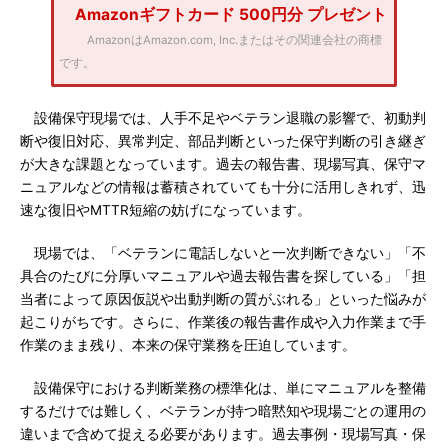
Amazonギフトカード 500円分 プレゼント
AmazonはAmazon.com, Inc.またはその関連会社の商標
です。
設備保守現場では、人手不足やベテラン退職の影響で、初動判
断や復旧対応、異常判定、部品判断といった保守判断の引き継ぎ
が大きな課題となっています。過去の報告書、現場写真、保守マ
ニュアルなどの情報は蓄積されていても十分に活用しきれず、迅
速な復旧やMTTR短縮の妨げになっています。
現場では、「ベテランに電話しないと一次判断できない」「不
具合のたびに分厚いマニュアルや過去報告書を探している」「担
当者によって原因仮説や出動判断の質がぶれる」といった悩みが
起こりがちです。さらに、作業後の報告書作成や入力作業まで手
作業のまま残り、本来の保守業務を圧迫しています。
設備保守における判断業務の標準化は、単にマニュアルを整備
するだけでは難しく、ベテランが持つ暗黙知や現場ごとの運用の
違いまで含めて捉える必要があります。過去事例・現場写真・保