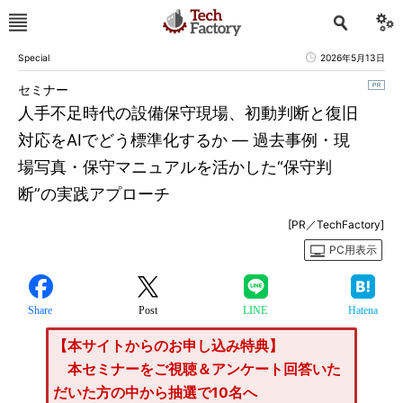
Special
2026年5月13日
セミナー
人手不足時代の設備保守現場、初動判断と復旧
対応をAIでどう標準化するか ― 過去事例・現
場写真・保守マニュアルを活かした“保守判
断”の実践アプローチ
[PR／TechFactory]
PC用表示
Share
Post
LINE
Hatena
【本サイトからのお申し込み特典】
本セミナーをご視聴＆アンケート回答いた
だいた方の中から抽選で10名へ