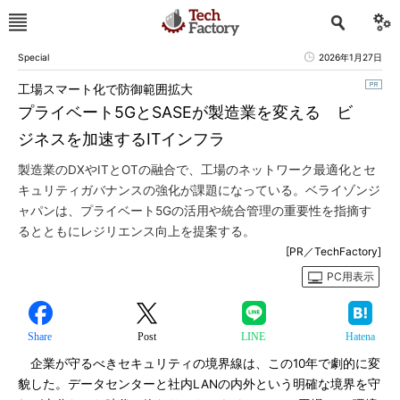
Special
2026年1月27日
工場スマート化で防御範囲拡大
プライベート5GとSASEが製造業を変える ビ
ジネスを加速するITインフラ
製造業のDXやITとOTの融合で、工場のネットワーク最適化とセ
キュリティガバナンスの強化が課題になっている。ベライゾンジ
ャパンは、プライベート5Gの活用や統合管理の重要性を指摘す
るとともにレジリエンス向上を提案する。
[PR／TechFactory]
PC用表示
Share
Post
LINE
Hatena
企業が守るべきセキュリティの境界線は、この10年で劇的に変
貌した。データセンターと社内LANの内外という明確な境界を守