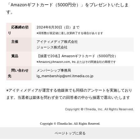
「Amazonギフトカード（5000円分）」をプレゼントいたしま
す。
応募締め切
2024年6月30日（日）まで
り
※回答数が規定値に達し次第終了する場合があります
主催
アイティメディア株式会社
ジョーシス株式会社
賞品
【抽選で20名】Amazonギフトカード（5000円分）
※AmazonはAmazon.com, Inc.またはその関連会社の商標です
問い合わせ
メンバーシップ事務局
先
lg_membership@sml.itmedia.co.jp
※アイティメディアが運営する他媒体でも同様のアンケートを実施しており
ます。当選者は媒体を問わず全ての回答者の中から抽選で選出いたします
Copyright © ITmedia, Inc. All Rights Reserved.
Copyright © ITmedia Inc. All Rights Reserved.
ページトップに戻る