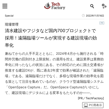
Special
2022年11月16日
現場管理
清水建設やフジタなど国内700プロジェクトで
採用！遠隔臨場ツールが実現する建設現場の効
率化
兼ねてからの人手不足とともに、2024年4月から施行される「時
間外労働の罰則付き上限規制」の適用を控え、建設業界は業務効
率化に待ったなしの状況にある。その対応のために国土交通省が
推進する建設DXが、既に過去2年度で効果が確認された「遠隔臨
場」である。遠隔臨場だけでなく、多様な現場作業の効率化を図
る策として注目を集めているのが、クラウド型遠隔臨場システム
「OpenSpace Capture」だ。OpenSpace Captureがいかにし
て、建設現場にデジタルによる変革をもたらすのか――。
[PR／TechFactory]
PC用表示