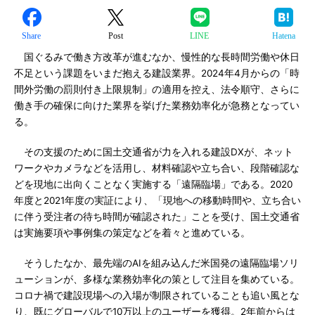
Share
Post
LINE
Hatena
国ぐるみで働き方改革が進むなか、慢性的な長時間労働や休日
不足という課題をいまだ抱える建設業界。2024年4月からの「時
間外労働の罰則付き上限規制」の適用を控え、法令順守、さらに
働き手の確保に向けた業界を挙げた業務効率化が急務となってい
る。
その支援のために国土交通省が力を入れる建設DXが、ネット
ワークやカメラなどを活用し、材料確認や立ち合い、段階確認な
どを現地に出向くことなく実施する「遠隔臨場」である。2020
年度と2021年度の実証により、「現地への移動時間や、立ち合い
に伴う受注者の待ち時間が確認された」ことを受け、国土交通省
は実施要項や事例集の策定などを着々と進めている。
そうしたなか、最先端のAIを組み込んだ米国発の遠隔臨場ソリ
ューションが、多様な業務効率化の策として注目を集めている。
コロナ禍で建設現場への入場が制限されていることも追い風とな
り、既にグローバルで10万以上のユーザーを獲得。2年前からは