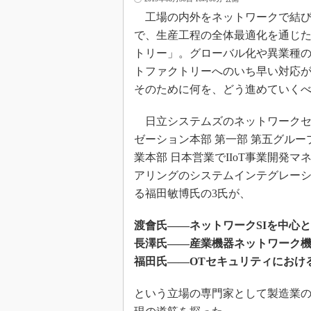
工場の内外をネットワークで結び
で、生産工程の全体最適化を通じ
トリー」。グローバル化や異業種
トファクトリーへのいち早い対応
そのために何を、どう進めていく
日立システムズのネットワークセ
ゼーション本部 第一部 第五グルー
業本部 日本営業でIIoT事業開発
アリングのシステムインテグレーシ
る福田敏博氏の3氏が、
渡會氏――ネットワークSIを中心
長澤氏――産業機器ネットワーク
福田氏――OTセキュリティにおけ
という立場の専門家として製造業