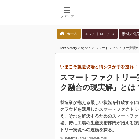
メディア
ホーム
エレクトロニクス
素材／化
検索語を入力してください
TechFactory
>
Special
>
スマートファクトリー実現の
いまこそ製造現場と情シスが手を握れ！
スマートファクトリー
ク融合の現実解」とは
製造業が抱える厳しい状況を打破するには
クラウドを活用したスマートファクトリ
え、それを解決するためのスマートファ
場、特に工場の生産技術部門が抱える課
トリー実現への道筋を探る。
2019年08月30日 10時00分 公開