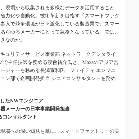
、現場から収集される多様なデータを活用すること
た省力化や自動化、技術革新を目指す「スマートファク
の参入で競争環境が日々激化している製造業で、スマー
があらゆるメーカーにとって急務となっている。では、
べきなのか。
キュリティサービス事業部 ネットワークデジタライ
プで主任技師を務める渡會祐介氏と、Moxaのアジア営
マネージャーを務める長澤宣和氏、ジェイティ エンジニ
ョン部で企画開発担当 シニアコンサルタントを務め
としたNWエンジニア
機器メーカーの日本事業開発担当
るコンサルタント
の現場への深い知見を基に、スマートファクトリーの実