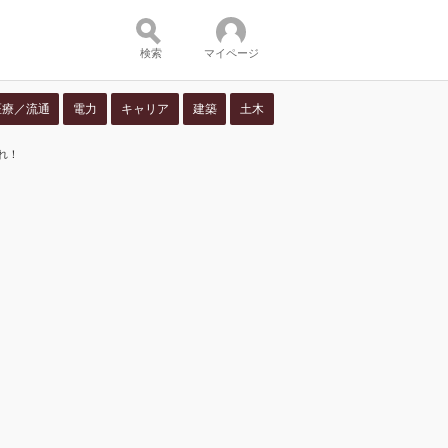
検索
マイページ
医療／流通
電力
キャリア
建築
土木
れ！
ツ：