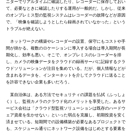
ニターでリアルタイムに確認したり、レコーダーに保存しておい
て、必要なときに確認したりする運用が一般的だ。しかし、従来
のオンプレミス型の監視システムはレコーダーの故障などが原因
で、「映像を確認しようとしたら録画されていなかった」という
トラブルが絶えない。
ネットワークの構築やレコーダーの設置、保守にもコストや手
間が掛かる。複数のロケーションに導入する場合は導入期間が長
期化し、効率も悪い。そこで、オンプレミスのレコーダーを排
し、カメラの映像データをクラウドの録画サーバに記録するクラ
ウドソリューションが注目を集めている。だが、個人情報などが
含まれるデータを、インターネットを介してクラウドに送ること
を許容できない企業も多いだろう。
某自治体は、ある方法でセキュリティの課題を払拭（ふっしょ
く）し、監視カメラのクラウド化のメリットを享受した。あるサ
ービス会社は「クラウド型監視ソリューションは既存のハードウ
ェア資産を生かせない」といった弱点を克服し、初期投資を安く
済ませている。短期間での設備構築が必要なあるプロジェクトで
も、スケジュール通りにネットワーク設備をはじめとする要素を