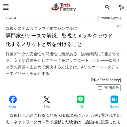
Special
2019年8月26日
監視システムもクラウド化でシンプルに
専門家がケースで解説、監視カメラをクラウド
化するメリットと気を付けること
録画データの安全性や可用性に難がある、設備構築に工数がかか
る、安全な通信を介してデータをアップロードしたい――監視カ
メラの課題をまとめて解決する方法とは。4つのケーススタディ
ーでメリットを紹介する。
[PR／TechFactory]
PC用表示
Share
Post
LINE
Hatena
監視社会と評されるほどあらゆる場所にカメラが設置されてい
る。ネットワークカメラで撮影した映像は、施設内に設置したモ