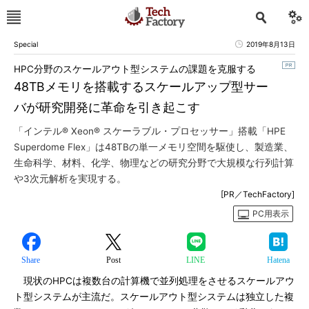
Special
2019年8月13日
HPC分野のスケールアウト型システムの課題を克服する
48TBメモリを搭載するスケールアップ型サー
バが研究開発に革命を引き起こす
「インテル® Xeon® スケーラブル・プロセッサー」搭載「HPE
Superdome Flex」は48TBの単一メモリ空間を駆使し、製造業、
生命科学、材料、化学、物理などの研究分野で大規模な行列計算
や3次元解析を実現する。
[PR／TechFactory]
PC用表示
Share
Post
LINE
Hatena
現状のHPCは複数台の計算機で並列処理をさせるスケールアウ
ト型システムが主流だ。スケールアウト型システムは独立した複