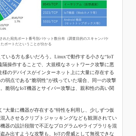
で観測された宛先ポート番号別パケット数分布（調査目的のスキャンパケ
したポートだということが分かる
ている方も多いだろう。Linuxで動作する小さな“IoT
遠隔操作することで、大規模なネットワーク攻撃に悪
一仕様のデバイスがインターネット上に大量に存在する
の弱点である“脆弱性”が残っていた場合、同一の攻撃
。脆弱なIoT機器とサイバー攻撃は、親和性の高い関
く“大量に機器が存在する”特性を利用し、少しずつ仮
を混入させるクリプトジャッキングなども観測されてい
、機器の設計段階で不正なプログラムやライブラリを混
盗み出すような攻撃も、IoTの脅威として無視できな