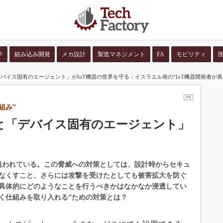
学
組み込み開発
メカ設計
製造マネジメント
FA
モビリティ
バイス固有のエージェント」がIoT機器の世界を守る：イスラエル発の“IoT機器開発者が喜
並び順：
コンテン
組み”
と「デバイス固有のエージェント」
る
に狙われている。この脅威への対策としては、設計時からセキュ
なくすこと、さらには攻撃を受けたとしても被害拡大を防ぐ
具体的にどのようなことを行うべきかはなかなか浸透してい
除く仕組みを取り入れる”ための対策とは？