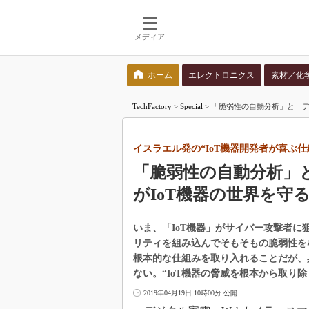
メディア
ホーム
エレクトロニクス
素材／化
検索語を入力してください
TechFactory
>
Special
>
「脆弱性の自動分析」と「デ
イスラエル発の“IoT機器開発者が喜ぶ仕
「脆弱性の自動分析」
がIoT機器の世界を守
いま、「IoT機器」がサイバー攻撃者
リティを組み込んでそもそもの脆弱性を
根本的な仕組みを取り入れることだが、
ない。“IoT機器の脅威を根本から取り
2019年04月19日 10時00分 公開