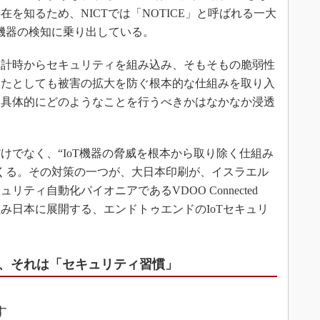
を知るため、NICTでは「NOTICE」と呼ばれる一大
T機器の検知に乗り出している。
計時からセキュリティを組み込み、そもそもの脆弱性
けたとしても被害の拡大を防ぐ根本的な仕組みを取り入
、具体的にどのようなことを行うべきかはなかなか浸透
でなく、“IoT機器の脅威を根本から取り除く仕組み
くる。その対策の一つが、大日本印刷が、イスラエル
ティ自動化パイオニアであるVDOO Connected
を組み日本に展開する、エンドトゥエンドのIoTセキュリ
の、それは「セキュリティ習慣」
す