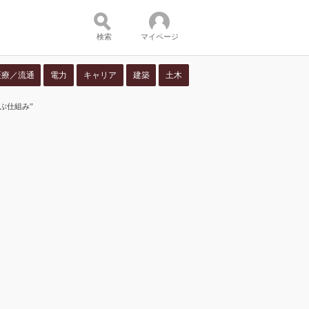
検索
マイページ
医療／流通
電力
キャリア
建築
土木
ぶ仕組み”
ツ：