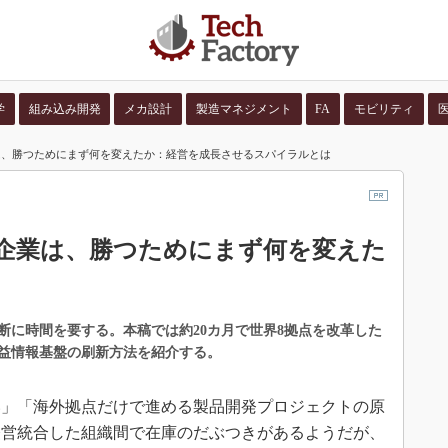
学
組み込み開発
メカ設計
製造マネジメント
FA
モビリティ
は、勝つためにまず何を変えたか：経営を成長させるスパイラルとは
並び順：
コンテン
企業は、勝つためにまず何を変えた
断に時間を要する。本稿では約20カ月で世界8拠点を改革した
益情報基盤の刷新方法を紹介する。
」「海外拠点だけで進める製品開発プロジェクトの原
経営統合した組織間で在庫のだぶつきがあるようだが、