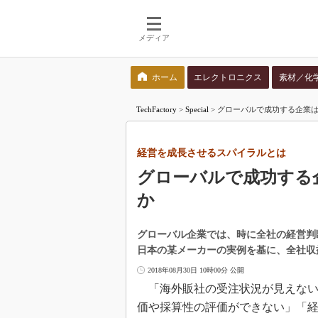
メディア
ホーム
エレクトロニクス
素材／化
検索語を入力してください
TechFactory
>
Special
>
グローバルで成功する企業
経営を成長させるスパイラルとは
グローバルで成功する
か
グローバル企業では、時に全社の経営判
日本の某メーカーの実例を基に、全社収
2018年08月30日 10時00分 公開
「海外販社の受注状況が見えない
価や採算性の評価ができない」「