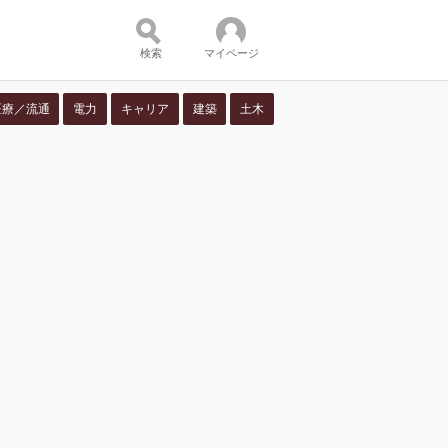
検索
マイページ
医療／流通
電力
キャリア
建築
土木
ツ：