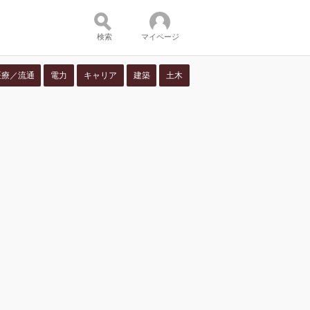
検索
マイページ
医療／流通
電力
キャリア
建築
土木
ツ：