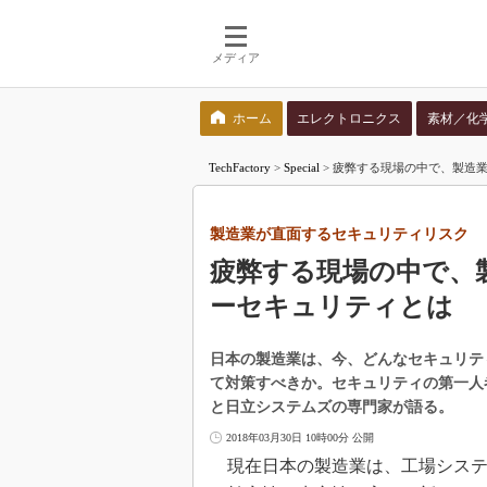
メディア
ホーム
エレクトロニクス
素材／化
検索語を入力してください
TechFactory
>
Special
>
疲弊する現場の中で、製造
製造業が直面するセキュリティリスク
疲弊する現場の中で、
ーセキュリティとは
日本の製造業は、今、どんなセキュリテ
て対策すべきか。セキュリティの第一人
と日立システムズの専門家が語る。
2018年03月30日 10時00分 公開
現在日本の製造業は、工場システム