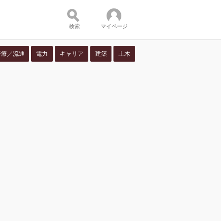
検索
マイページ
医療／流通
電力
キャリア
建築
土木
ツ：