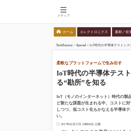
メディア
ホーム
エレクトロニクス
素材／化
検索語を入力してください
TechFactory
>
Special
>
IoT時代の半導体テストシ
柔軟なプラットフォームで生み出す
IoT時代の半導体テ
る“勘所”を知る
IoT（モノのインターネット）時代の
ど新たな課題が生まれる中、コストに対
しつつ、低コスト化もかなえる半導体テ
い。
2017年02月27日 10時00分 公開