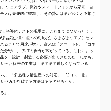
ガトレンドといえば、やはり筆頭に挙がるのは
ろう。ウェアラブル機器やスマートフォンから家電、自
るモノは爆発的に増加し、その勢いはまだ続くと予想さ
ける半導体テストの現場に、これまでになかったよう
が多品種少量生産への対応だ。さまざまなモノにセン
されることで用途が増え、従来は「スマート化」「コネ
た分野にまでIoTの裾野が広がっている。これによっ
製品を、設計・製造する必要が出てきたのだ。しかも、
tの短縮といった従来の要求は、ますます厳しくなっている。
いて、「多品種少量生産への対応」「低コスト化」
という厳しい状況を打破する方法はあるのだろうか。
る」。
す