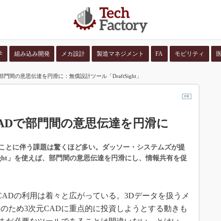
学
組み込み開発
メカ設計
製造マネジメント
FA
モビリティ
門間の意思伝達を円滑に：無償設計ツール「DraftSight」
並び順：
コンテン
ADで部門間の意思伝達を円滑に
ことに伴う課題は驚くほど多い。ダッソー・システムズが提
tSight」を使えば、部門間の意思伝達を円滑にし、情報共有を促
ADの利用は着々と広がっている。3Dデータを扱うメ
のため3次元CADに重点的に投資しようとする動きも