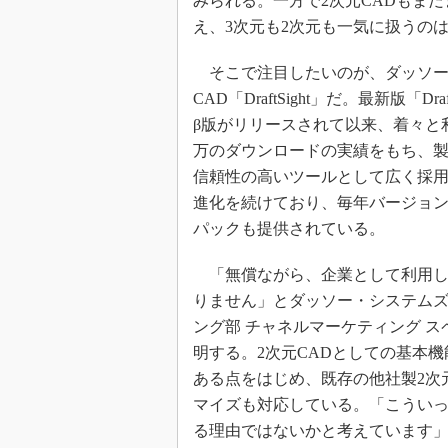
みられる。一方で2次元CADもま
え、3次元も2次元も一気に扱うの
そこで注目したいのが、ダッソー
CAD「DraftSight」だ。最新版「Dr
β版がリリースされて以来、着々と利
万のダウンロードの実績をもち、
信頼性の高いツールとして広く採用され
進化を続けており、毎年バージョン
パックも提供されている。
「無償ながら、企業として利用し
りません」とダッソー・システムズ
ング部 チャネルマーケティング スペ
明する。2次元CADとしての基本
ある点をはじめ、既存の他社製2次
マイズも対応している。「こうい
る理由ではないかと考えています