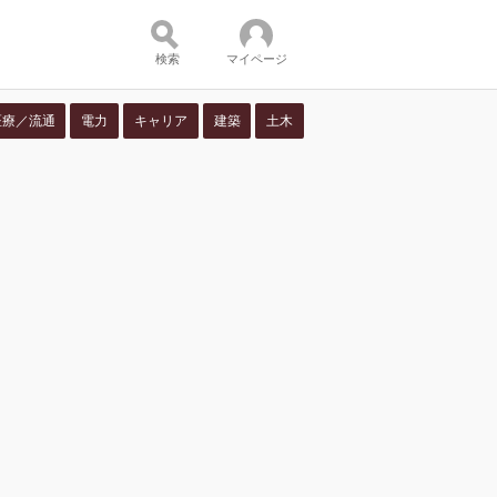
検索
マイページ
医療／流通
電力
キャリア
建築
土木
ツ：