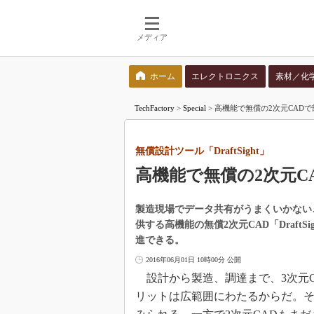
メディア
ホーム
エレクトロニクス
素材／化
検索語を入力してください
TechFactory
>
Special
>
高機能で無償の2次元CADで部
無償設計ツール「DraftSight」
高機能で無償の2次元C
製造現場でデータ共有がうまくいかない
供する高機能の無償2次元CAD「Draf
進できる。
2016年06月01日 10時00分 公開
設計から製造、調達まで、3次元C
リットは広範囲にわたるからだ。そ