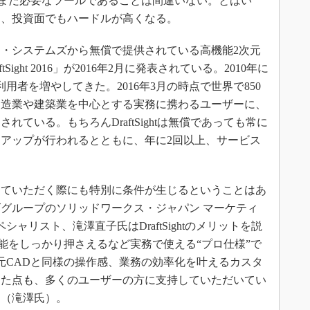
だまだ必要なツールであることは間違いない。とはい
は、投資面でもハードルが高くなる。
・システムズから無償で提供されている高機能2次元
aftSight 2016」が2016年2月に発表されている。2010年に
用者を増やしてきた。2016年3月の時点で世界で850
製造業や建築業を中心とする実務に携わるユーザーに、
ている。もちろんDraftSightは無償であっても常に
アップが行われるとともに、年に2回以上、サービス
ていただく際にも特別に条件が生じるということはあ
グループのソリッドワークス・ジャパン マーケティ
シャリスト、滝澤直子氏はDraftSightのメリットを説
機能をしっかり押さえるなど実務で使える“プロ仕様”で
元CADと同様の操作感、業務の効率化を叶えるカスタ
った点も、多くのユーザーの方に支持していただいてい
」（滝澤氏）。