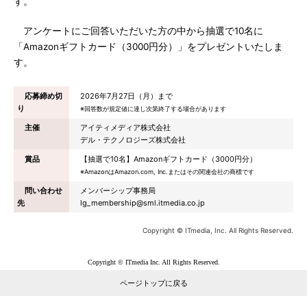
す。
アンケートにご回答いただいた方の中から抽選で10名に
「Amazonギフトカード（3000円分）」をプレゼントいたしま
す。
応募締め切
2026年7月27日（月）まで
り
※回答数が規定値に達し次第終了する場合があります
主催
アイティメディア株式会社
デル・テクノロジーズ株式会社
賞品
【抽選で10名】Amazonギフトカード（3000円分）
※AmazonはAmazon.com, Inc.またはその関連会社の商標です
問い合わせ
メンバーシップ事務局
先
lg_membership@sml.itmedia.co.jp
Copyright © ITmedia, Inc. All Rights Reserved.
Copyright © ITmedia Inc. All Rights Reserved.
ページトップに戻る