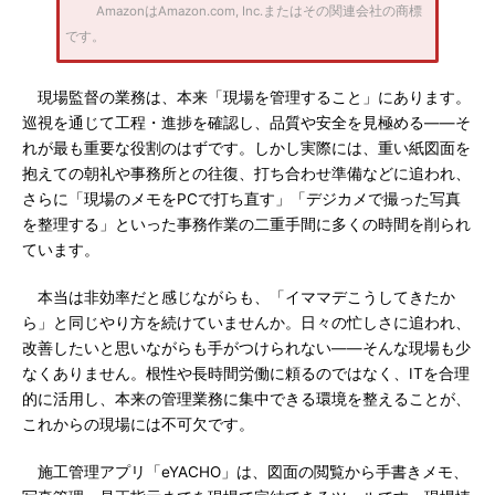
AmazonはAmazon.com, Inc.またはその関連会社の商標
です。
現場監督の業務は、本来「現場を管理すること」にあります。
巡視を通じて工程・進捗を確認し、品質や安全を見極める――そ
れが最も重要な役割のはずです。しかし実際には、重い紙図面を
抱えての朝礼や事務所との往復、打ち合わせ準備などに追われ、
さらに「現場のメモをPCで打ち直す」「デジカメで撮った写真
を整理する」といった事務作業の二重手間に多くの時間を削られ
ています。
本当は非効率だと感じながらも、「イママデこうしてきたか
ら」と同じやり方を続けていませんか。日々の忙しさに追われ、
改善したいと思いながらも手がつけられない――そんな現場も少
なくありません。根性や長時間労働に頼るのではなく、ITを合理
的に活用し、本来の管理業務に集中できる環境を整えることが、
これからの現場には不可欠です。
施工管理アプリ「eYACHO」は、図面の閲覧から手書きメモ、