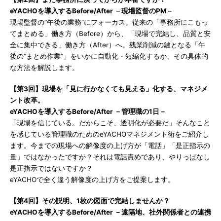
eYACHOを導入するBefore/After －現場監督のPM－
現場監督の“午後の業務”にフォーカス。従来の「事務所にこもっ
てまとめる」働き方（Before）から、「現場で完結し、品質と安
全に集中できる」働き方（After）へ。残業削減の鍵となる「午
後の“まとめ作業”」をいかに自動化・短縮化するか、その具体的
な方法を解説します。
【第3回】現場を「見に行かなくても見える」化する、マネジメ
ント改革。
eYACHOを導入するBefore/After －管理職の1日－
「現場を信じている。だからこそ、透明化が必要だ」そんなこと
を感じている管理職のためのeYACHOマネジメント術をご紹介し
ます。今までの現場への解像度の上げ方が「電話」「是正指示の
量」ではなかったですか？それは電話責めであり、やりっぱなし
是正指示ではないですか？
eYACHOで全く違う解像度の上げ方をご提案します。
【第4回】その説明、1枚の図面で完結しませんか？
eYACHOを導入するBefore/After －遠隔地、社外関係者との連携