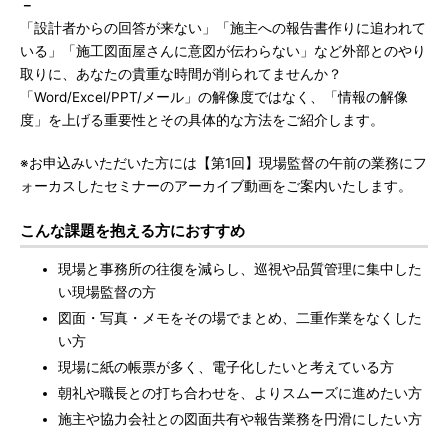
－
「設計者からの回答が来ない」「施主への報告書作りに追われて
いる」「施工図面屋さんに意図が伝わらない」など外部とのやり
取りに、あなたの貴重な時間が削られてませんか？
「Word/Excel/PPT/メール」の解像度ではなく、「情報の解像
度」を上げる重要性とその具体的な方法をご紹介します。
※お申込みいただいた方には【第1回】現場監督の午前の業務にフ
ォーカスしたセミナーのアーカイブ動画をご案内いたします。
こんな課題を抱える方におすすめ
現場と事務所の往復を減らし、巡視や品質管理に集中した
い現場監督の方
図面・写真・メモをその場でまとめ、二重作業をなくした
い方
現場に紙の帳票が多く、電子化したいと考えている方
朝礼や職長との打ち合わせを、よりスムーズに進めたい方
施主や協力会社との図面共有や報告業務を円滑にしたい方