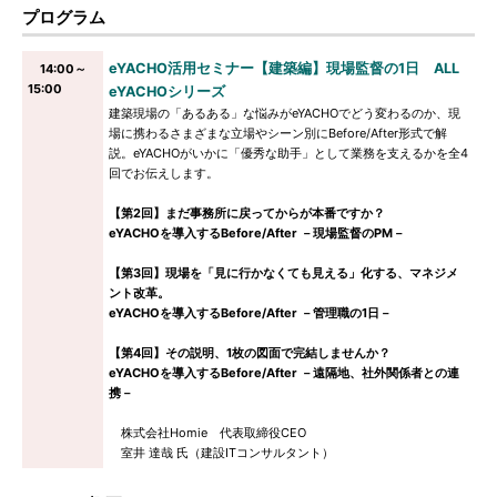
プログラム
eYACHO活用セミナー【建築編】現場監督の1日 ALL
14:00～
15:00
eYACHOシリーズ
建築現場の「あるある」な悩みがeYACHOでどう変わるのか、現
場に携わるさまざまな立場やシーン別にBefore/After形式で解
説。eYACHOがいかに「優秀な助手」として業務を支えるかを全4
回でお伝えします。
【第2回】まだ事務所に戻ってからが本番ですか？
eYACHOを導入するBefore/After －現場監督のPM－
【第3回】現場を「見に行かなくても見える」化する、マネジメ
ント改革。
eYACHOを導入するBefore/After －管理職の1日－
【第4回】その説明、1枚の図面で完結しませんか？
eYACHOを導入するBefore/After －遠隔地、社外関係者との連
携－
株式会社Homie 代表取締役CEO
室井 達哉 氏（建設ITコンサルタント）