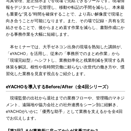
写真管理、是正指示までを現場で完結できるツールです。現場情
報をデジタルで一元管理し、移動や転記の手間を減らし、本来最
も重要な“見る”時間を確保することで、より高い解像度で現場と
向き合うことが可能になります。また、その場で記録・共有を完
結させることで、後からまとめ直す作業を減らし、書類作成にか
かる事務作業を大幅に短縮します。
本セミナーでは、大手ゼネコン出身の現場を熟知した講師が、
「eYACHO」を活用し、従来の「事務所でのまとめ作業」から
「現場完結型」へシフトし、業務効率化と残業削減を実現する具
体策を解説。根性や長時間労働に頼らない次世代の働き方や、慣
習化した業務を見直す視点をご紹介します。
eYACHOを導入するBefore/After（全4回シリーズ）
現場監督の出社から退社までの業務フローや、管理職のマネジ
メント、遠隔地や協力会社との社外連携をシーン別に紐解き、
eYACHOがいかに「優秀な助手」として業務を支えるかを全4回
でお伝えします。
【第2回】まだ事務所に戻ってからが本番ですか？