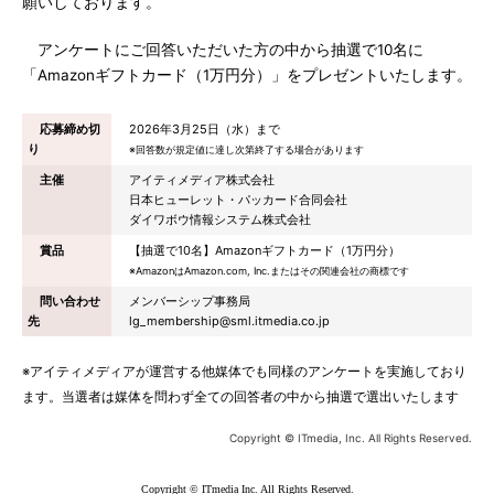
願いしております。
アンケートにご回答いただいた方の中から抽選で10名に
「Amazonギフトカード（1万円分）」をプレゼントいたします。
応募締め切
2026年3月25日（水）まで
り
※回答数が規定値に達し次第終了する場合があります
主催
アイティメディア株式会社
日本ヒューレット・パッカード合同会社
ダイワボウ情報システム株式会社
賞品
【抽選で10名】Amazonギフトカード（1万円分）
※AmazonはAmazon.com, Inc.またはその関連会社の商標です
問い合わせ
メンバーシップ事務局
先
lg_membership@sml.itmedia.co.jp
※アイティメディアが運営する他媒体でも同様のアンケートを実施しており
ます。当選者は媒体を問わず全ての回答者の中から抽選で選出いたします
Copyright © ITmedia, Inc. All Rights Reserved.
Copyright © ITmedia Inc. All Rights Reserved.