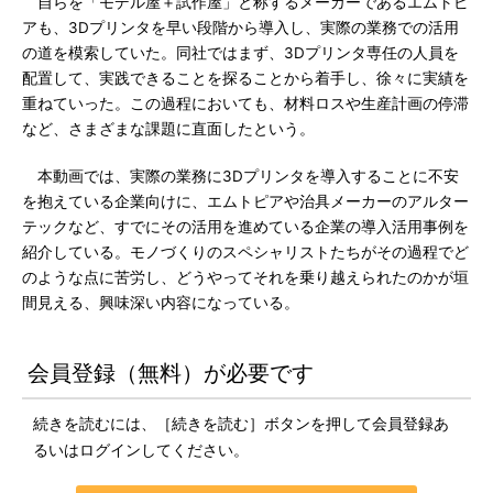
自らを「モデル屋＋試作屋」と称するメーカーであるエムトピ
アも、3Dプリンタを早い段階から導入し、実際の業務での活用
の道を模索していた。同社ではまず、3Dプリンタ専任の人員を
配置して、実践できることを探ることから着手し、徐々に実績を
重ねていった。この過程においても、材料ロスや生産計画の停滞
など、さまざまな課題に直面したという。
本動画では、実際の業務に3Dプリンタを導入することに不安
を抱えている企業向けに、エムトピアや治具メーカーのアルター
テックなど、すでにその活用を進めている企業の導入活用事例を
紹介している。モノづくりのスペシャリストたちがその過程でど
のような点に苦労し、どうやってそれを乗り越えられたのかが垣
間見える、興味深い内容になっている。
会員登録（無料）が必要です
続きを読むには、［続きを読む］ボタンを押して会員登録あ
るいはログインしてください。