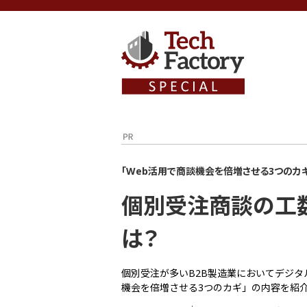
「Web活用で商談機会を倍増させる3つのカ
個別受注商談の工数
は？
個別受注が多いB2B製造業においてデジ
機会を倍増させる3つのカギ」の内容を紹