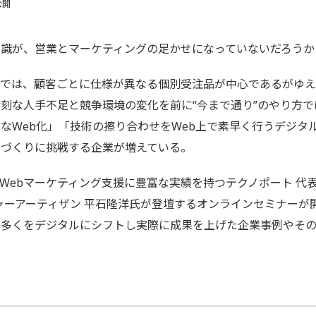
公開
識が、営業とマーケティングの足かせになっていないだろうか
業では、顧客ごとに仕様が異なる個別受注品が中心であるがゆ
刻な人手不足と競争環境の変化を前に“今まで通り”のやり方
なWeb化」「技術の擦り合わせをWeb上で素早く行うデジタ
みづくりに挑戦する企業が増えている。
業のWebマーケティング支援に豊富な実績を持つテクノポート 代
ャーアーティザン 平石隆洋氏が登壇するオンラインセミナーが
の多くをデジタルにシフトし実際に成果を上げた企業事例やそ